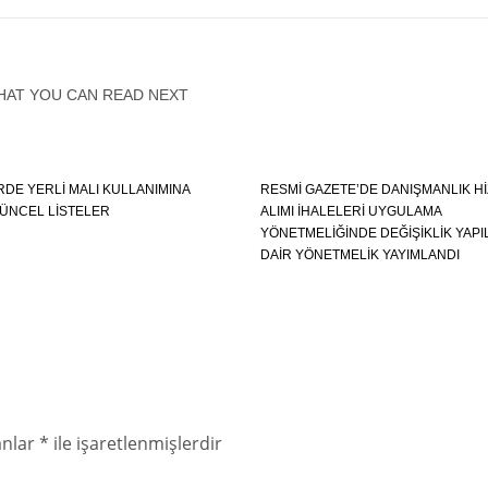
HAT YOU CAN READ NEXT
RDE YERLI MALI KULLANIMINA
RESMİ GAZETE’DE DANIŞMANLIK H
 GÜNCEL LISTELER
ALIMI İHALELERİ UYGULAMA
YÖNETMELİĞİNDE DEĞİŞİKLİK YAPI
DAİR YÖNETMELİK YAYIMLANDI
anlar
*
ile işaretlenmişlerdir