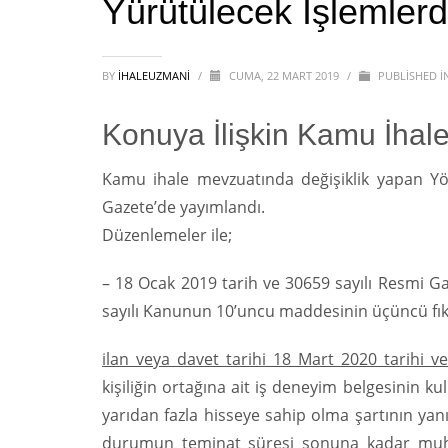
Yürütülecek İşlemlerd
BY
IHALEUZMANI
/
CUMA, 22 MART 2019
/
PUBLISHED I
Konuya İlişkin Kamu İha
Kamu ihale mevzuatında değişiklik yapan Yön
Gazete’de yayımlandı.
Düzenlemeler ile;
– 18 Ocak 2019 tarih ve 30659 sayılı Resmi G
sayılı Kanunun 10’uncu maddesinin üçüncü fıkr
ilan veya davet tarihi 18 Mart 2020 tarihi v
kişiliğin ortağına ait iş deneyim belgesinin k
yarıdan fazla hisseye sahip olma şartının yanı
durumun teminat süresi sonuna kadar muhafa