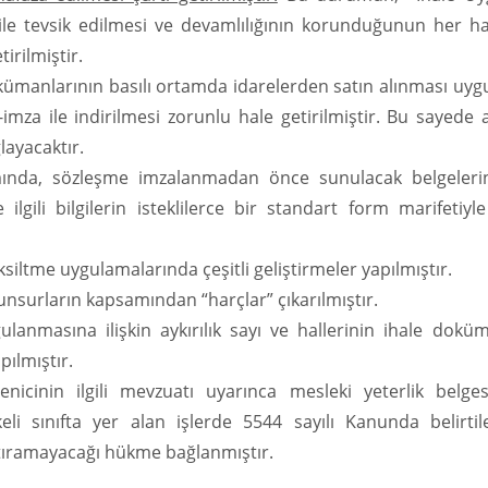
ile tevsik edilmesi ve devamlılığının korunduğunun her ha
irilmiştir.
okümanlarının basılı ortamda idarelerden satın alınması uyg
imza ile indirilmesi zorunlu hale getirilmiştir. Bu sayede 
layacaktır.
samında, sözleşme imzalanmadan önce sunulacak belgelerin
lgili bilgilerin isteklilerce bir standart form marifetiyl
siltme uygulamalarında çeşitli geliştirmeler yapılmıştır.
 unsurların kapsamından “harçlar” çıkarılmıştır.
lanmasına ilişkin aykırılık sayı ve hallerinin ihale dokü
ılmıştır.
enicinin ilgili mevzuatı uyarınca mesleki yeterlik belge
li sınıfta yer alan işlerde 5544 sayılı Kanunda belirtilen
ıştıramayacağı hükme bağlanmıştır.