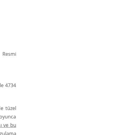
ı Resmi
le 4734
de tüzel
 boyunca
sı ve bu
gulama