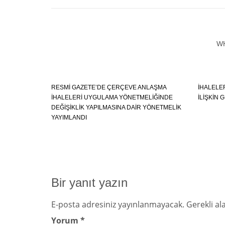
W
RESMİ GAZETE’DE ÇERÇEVE ANLAŞMA
İHALELE
İHALELERİ UYGULAMA YÖNETMELİĞİNDE
İLIŞKIN
DEĞİŞİKLİK YAPILMASINA DAİR YÖNETMELİK
YAYIMLANDI
Bir yanıt yazın
E-posta adresiniz yayınlanmayacak.
Gerekli al
Yorum
*