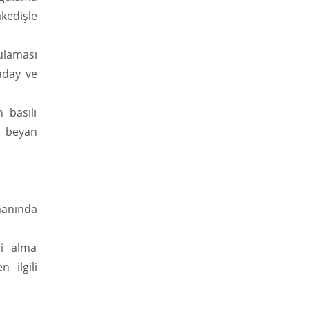
kedişle
ulaması
aday ve
 basılı
e beyan
manında
si alma
 ilgili