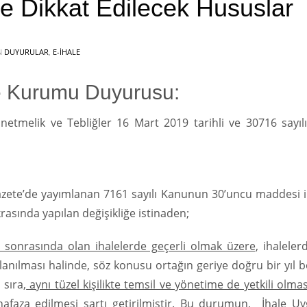
e Dikkat Edilecek Hususlar
N
DUYURULAR
,
E-İHALE
le Kurumu Duyurusu:
etmelik ve Tebliğler 16 Mart 2019 tarihli ve 30716 sayıl
azete’de yayımlanan 7161 sayılı Kanunun 30’uncu maddesi i
asında yapılan değişikliğe istinaden;
e sonrasında olan ihalelerde geçerli olmak üzere
, ihaleler
ullanılması halinde, söz konusu ortağın geriye doğru bir yıl
 sıra,
aynı tüzel kişilikte temsil ve yönetime de yetkili olma
za edilmesi şartı getirilmiştir.
Bu durumun, İhale Uy