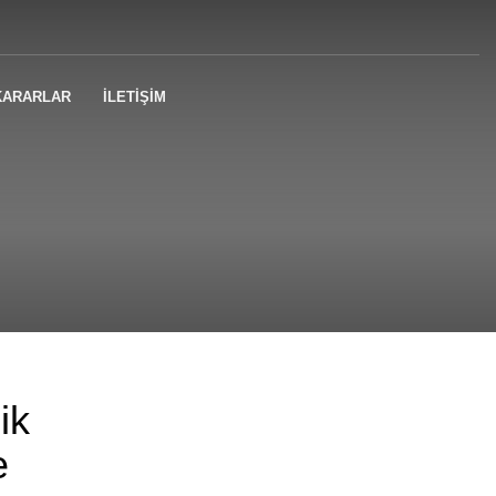
KARARLAR
İLETİŞİM
ik
e