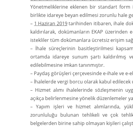
Yönetmeliklerine eklenen bir standart form 
birlikte idareye beyan edilmesi zorunlu hale get
–
1 Haziran 2019
tarihinden itibaren, ihale d
kaldırılarak, dokümanların EKAP üzerinden e-
istekliler tüm dokümanlara ücretsiz erişim sağ
– İhale süreçlerinin basitleştirilmesi kap
ortamda idareye sunum şartı kaldırılmış ve i
edilebilmesine imkan tanınmıştır.
– Paydaş görüşleri çerçevesinde e-ihale ve e-ek
– İhalelerde vergi borcu olarak kabul edilecek
– Hizmet alımı ihalelerinde sözleşmenin uygu
açıkça belirlenmesine yönelik düzenlemeler yap
– Yapım işleri ve hizmet alımlarında, yükl
zorunluluğu bulunan tehlikeli ve çok tehlike
belgelerden birine sahip olmayan kişileri çal