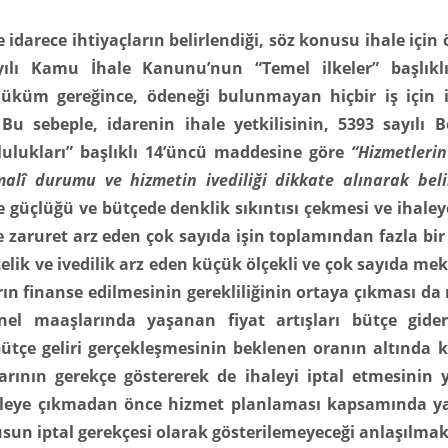
idarece ihtiyaçların belirlendiği, söz konusu ihale için
ılı Kamu İhale Kanunu’nun “Temel ilkeler” başlıklı
hüküm gereğince, ödeneği bulunmayan hiçbir iş için 
u sebeple, idarenin ihale yetkilisinin, 5393 sayılı B
ulukları” başlıklı 14’üncü maddesine göre
“Hizmetlerin
malî durumu ve hizmetin ivediliği dikkate alınarak belir
çlüğü ve bütçede denklik sıkıntısı çekmesi ve ihale
e zaruret arz eden çok sayıda işin toplamından fazla bir
elik ve ivedilik arz eden küçük ölçekli ve çok sayıda me
ın finanse edilmesinin gerekliliğinin ortaya çıkması da
el maaşlarında yaşanan fiyat artışları bütçe giderl
ütçe geliri gerçekleşmesinin beklenen oranın altında 
arının gerekçe göstererek de ihaleyi iptal etmesinin 
haleye çıkmadan önce hizmet planlaması kapsamında 
sun iptal gerekçesi olarak gösterilemeyeceği anlaşılmak