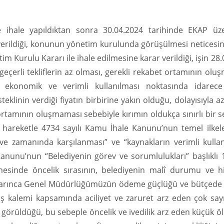
ece ihale yapıldıktan sonra 30.04.2024 tarihinde EKAP üz
r verildiği, konunun yönetim kurulunda görüşülmesi neticesi
tim Kurulu Kararı ile ihale edilmesine karar verildiği, işin 28
e geçerli tekliflerin az olması, gerekli rekabet ortamının ol
, ekonomik ve verimli kullanılması noktasında idarec
isteklinin verdiği fiyatın birbirine yakın olduğu, dolayısıyla a
t ortamının oluşmaması sebebiyle kırımın oldukça sınırlı bir 
 hareketle 4734 sayılı Kamu İhale Kanunu’nun temel ilkel
a ve zamanında karşılanması” ve “kaynakların verimli kullan
e Kanunu’nun “Belediyenin görev ve sorumlulukları” başlıklı
mesinde öncelik sırasının, belediyenin malî durumu ve h
ü uyarınca Genel Müdürlüğümüzün ödeme güçlüğü ve bütçede 
 iş kalemi kapsamında aciliyet ve zaruret arz eden çok say
 görüldüğü, bu sebeple öncelik ve ivedilik arz eden küçük öl