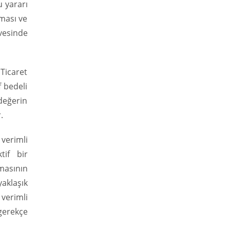
u yararı
lması ve
vesinde
 Ticaret
f bedeli
değerin
.
 verimli
tif bir
lmasının
aklaşık
 verimli
gerekçe