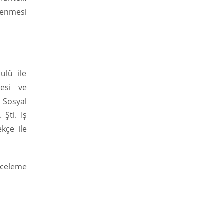
enmesi
ulü ile
mesi ve
t Sosyal
Şti. İş
ekçe ile
nceleme