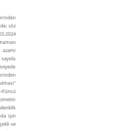
erinden
nde; söz
.03.2024
uşmaması
e azami
z sayıda
seviyede
erinden
ılması”
 14’üncü
izmetin
denklik
ıda işin
çekli ve