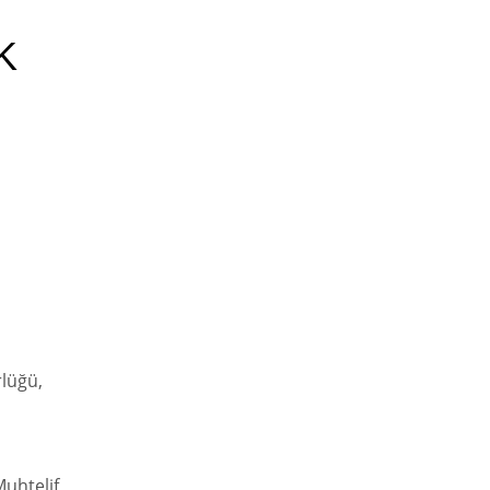
K
lüğü,
uhtelif