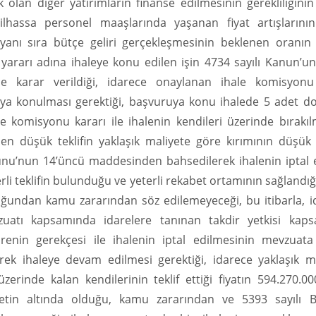
lan diğer yatırımların finanse edilmesinin gerekliliğinin
lhassa personel maaşlarında yaşanan fiyat artışlarını
yanı sıra bütçe geliri gerçekleşmesinin beklenen oranın 
 yararı adına ihaleye konu edilen işin 4734 sayılı Kanun’un
ne karar verildiği, idarece onaylanan ihale komisyonu
rtaya konulması gerektiği, başvuruya konu ihalede 5 adet 
ale komisyonu kararı ile ihalenin kendileri üzerinde bırakı
an en düşük teklifin yaklaşık maliyete göre kırımının düşük
nunu’nun 14’üncü maddesinden bahsedilerek ihalenin iptal e
rli teklifin bulunduğu ve yeterli rekabet ortamının sağlandığ
lduğundan kamu zararından söz edilemeyeceği, bu itibarla, 
zuatı kapsamında idarelere tanınan takdir yetkisi kap
renin gerekçesi ile ihalenin iptal edilmesinin mevzuat
lerek ihaleye devam edilmesi gerektiği, idarece yaklaşık m
üzerinde kalan kendilerinin teklif ettiği fiyatın 594.270.0
etin altında olduğu, kamu zararından ve 5393 sayılı B