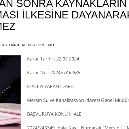
DAN SONRA KAYNAKLARIN
MASI İLKESİNE DAYANARA
MEZ
IN
İHALENIN İPTALI KARARININ İPTALI
Karar Tarihi :
22.05.2024
Karar No :
2024/UY.II-685
İHALEYİ YAPAN İDARE:
Mersin Su ve Kanalizasyon İdaresi Genel Müdür
BAŞVURUYA KONU İHALE:
2024/243349 İhale Kayıt Numaralı “Mersin İli M