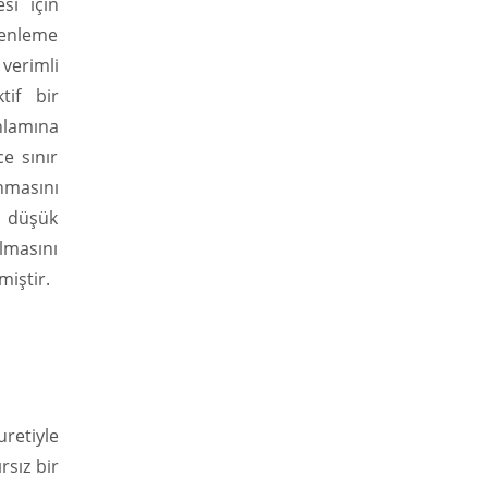
si için
üzenleme
 verimli
tif bir
nlamına
e sınır
anmasını
n düşük
lmasını
miştir.
retiyle
rsız bir