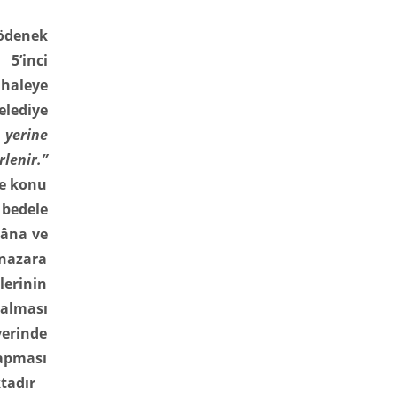
 ödenek
 5’inci
ihaleye
elediye
 yerine
lenir.”
ye konu
 bedele
kâna ve
 nazara
erinin
kalması
yerinde
yapması
tadır