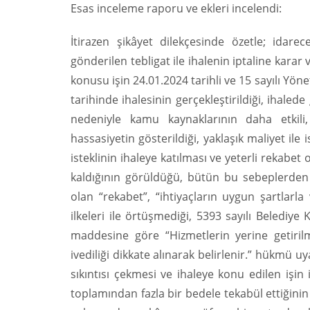
Esas inceleme raporu ve ekleri incelendi:
İtirazen şikâyet dilekçesinde özetle; idar
gönderilen tebligat ile ihalenin iptaline kara
konusu işin 24.01.2024 tarihli ve 15 sayılı Yöne
tarihinde ihalesinin gerçekleştirildiği, ihaled
nedeniyle kamu kaynaklarının daha etkili
hassasiyetin gösterildiği, yaklaşık maliyet ile 
isteklinin ihaleye katılması ve yeterli rekabe
kaldığının görüldüğü, bütün bu sebeplerden
olan “rekabet”, “ihtiyaçların uygun şartlarl
ilkeleri ile örtüşmediği, 5393 sayılı Belediy
maddesine göre “Hizmetlerin yerine getiril
ivediliği dikkate alınarak belirlenir.” hükm
sıkıntısı çekmesi ve ihaleye konu edilen işin
toplamından fazla bir bedele tekabül ettiğinin