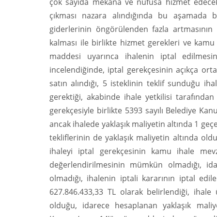
çok sayıda mekâna ve nüfusa hizmet edecek o
çıkması nazara alındığında bu aşamada bi
giderlerinin öngörülenden fazla artmasının 
kalması ile birlikte hizmet gerekleri ve kamu
maddesi uyarınca ihalenin iptal edilmesi
incelendiğinde, iptal gerekçesinin açıkça o
satın alındığı, 5 isteklinin teklif sunduğu ih
gerektiği, akabinde ihale yetkilisi tarafınd
gerekçesiyle birlikte 5393 sayılı Belediye Ka
ancak ihalede yaklaşık maliyetin altında 1 geçe
tekliflerinin de yaklaşık maliyetin altında o
ihaleyi iptal gerekçesinin kamu ihale mev
değerlendirilmesinin mümkün olmadığı, ida
olmadığı, ihalenin iptali kararının iptal edi
627.846.433,33 TL olarak belirlendiği, ihale 
olduğu, idarece hesaplanan yaklaşık maliy