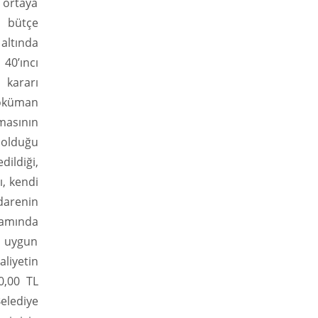
 ortaya
n bütçe
altında
 40’ıncı
 kararı
doküman
lmasının
 olduğu
dildiği,
ı, kendi
idarenin
samında
a uygun
aliyetin
00,00 TL
elediye