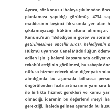
Ayrıca, söz konusu ihaleye çıkılmadan önce 
planlaması yapıldığı görülmüş, 4734 say
maddesinin beşinci fıkrasında yer alan 
çıkılamayacağı hüküm altına alınmıştır. B
Kanunu’nun “Belediyenin görev ve soruml
getirilmesinde öncelik
sırası, belediyenin 
Hükmü uyarınca Genel Müdürlüğün ödeme gü
edilen işin iş kalemi kapsamında aciliyet v
tekabül ettiğinin görülmesi, bu sebeple önc
nüfusa hizmet edecek olan diğer yatırımlar
alındığında bu aşamada bilhassa person
öngörülenden fazla artmasının yanı sıra b
ile birlikte hizmet gerekleri ve kamu yar
olmadığı, idarenin bu değerlendirmeyi i
gerektiği, ihalede gelinen aşamada bu husu