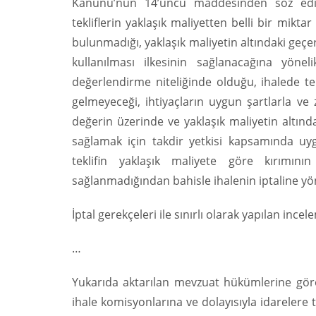
Kanunu’nun 14’üncü maddesinden söz edile
tekliflerin yaklaşık maliyetten belli bir mik
bulunmadığı, yaklaşık maliyetin altındaki geçe
kullanılması ilkesinin sağlanacağına yöne
değerlendirme niteliğinde olduğu, ihalede te
gelmeyeceği, ihtiyaçların uygun şartlarla v
değerin üzerinde ve yaklaşık maliyetin altında
sağlamak için takdir yetkisi kapsamında uy
teklifin yaklaşık maliyete göre kırımını
sağlanmadığından bahisle ihalenin iptaline yön
İptal gerekçeleri ile sınırlı olarak yapılan inc
…
Yukarıda aktarılan mevzuat hükümlerine göre 
ihale komisyonlarına ve dolayısıyla idarelere ta