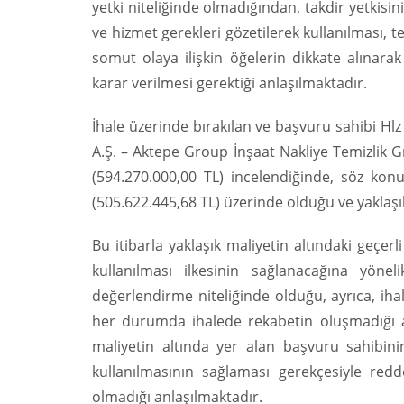
yetki niteliğinde olmadığından, takdir yetkisi
ve hizmet gerekleri gözetilerek kullanılması, t
somut olaya ilişkin öğelerin dikkate alınara
karar verilmesi gerektiği anlaşılmaktadır.
İhale üzerinde bırakılan ve başvuru sahibi Hl
A.Ş. – Aktepe Group İnşaat Nakliye Temizlik Gıd
(594.270.000,00 TL) incelendiğinde, söz konu
(505.622.445,68 TL) üzerinde olduğu ve yaklaşı
Bu itibarla yaklaşık maliyetin altındaki geçer
kullanılması ilkesinin sağlanacağına yöne
değerlendirme niteliğinde olduğu, ayrıca, ihale
her durumda ihalede rekabetin oluşmadığı a
maliyetin altında yer alan başvuru sahibinin 
kullanılmasının sağlaması gerekçesiyle red
olmadığı anlaşılmaktadır.