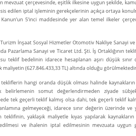
nin mevzuat çerçevesinde, eşitlik ilkesine uygun şekilde, kam
esis edilen iptal işleminin gerekçelerinin açıkça ortaya konu
k Kanun’un 5’inci maddesinde yer alan temel ilkeler çerçe
z Turizm İnşaat Sosyal Hizmetler Otomotiv Nakliye Sanayi ve
a Pazarlama Sanayi ve Ticaret Ltd. Şti. İş Ortaklığının tekli
su teklif bedelinin idarece hesaplanan aşırı düşük sınır 
k maliyetin (627.846.433,33 TL) altında olduğu görülmektedir
li tekliflerin hangi oranda düşük olması halinde kaynakların
lik belirlemenin somut değerlendirmeden ziyade sübjek
de tek geçerli teklif kalmış olsa dahi, tek geçerli teklif ka
nlamına gelmeyeceği, idarece sınır değerin üzerinde ve y
teklifinin, yaklaşık maliyetle kıyas yapılarak kaynakların
dedilmesi ve ihalenin iptal edilmesinin mevzuata uygun 