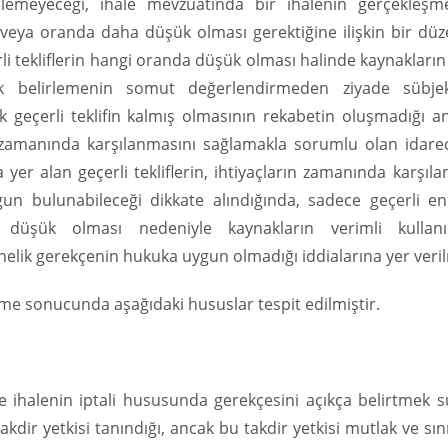
meyeceği, ihale mevzuatında bir ihalenin gerçekleşme
tar veya oranda daha düşük olması gerektiğine ilişkin bir d
rli tekliflerin hangi oranda düşük olması halinde kaynakların
lik belirlemenin somut değerlendirmeden ziyade sübjek
k geçerli teklifin kalmış olmasının rekabetin oluşmadığı a
e zamanında karşılanmasını sağlamakla sorumlu olan idarec
 yer alan geçerli tekliflerin, ihtiyaçların zamanında karşıl
gun bulunabileceği dikkate alındığında, sadece geçerli e
n düşük olması nedeniyle kaynakların verimli kullanı
elik gerekçenin hukuka uygun olmadığı iddialarına yer veril
eleme sonucunda aşağıdaki hususlar tespit edilmiştir.
ihalenin iptali hususunda gerekçesini açıkça belirtmek su
kdir yetkisi tanındığı, ancak bu takdir yetkisi mutlak ve sını