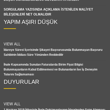
SORGULAMA YAZISINDA AÇIKLAMA İSTENİLEN MALİYET
BİLEŞENLERİ NET OLMALIDIR
YAPIM AŞIRI DÜŞÜK
VIEW ALL
İdareye Süresi İçerisinde Şikayet Başvurusunda Bulunmayan Başvuru
Sahibinin İddiası Süre Yönünden Reddedilir
İhale Kapsamında Sunulan Faturalarda Birim Fiyat Bilgisi
Bulunmayanların Kabul Edilmemesi ve Bulunanların İse İş Deneyim
Tutarını Sağlamaması
DUYURULAR
VIEW ALL
1 Haziran 2019 İtibariyle İhale Dokümanlarının İdarelerden Satın Alınması