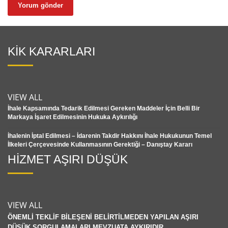
KİK KARARLARI
VIEW ALL
İhale Kapsamında Tedarik Edilmesi Gereken Maddeler İçin Belli Bir
Markaya İşaret Edilmesinin Hukuka Aykırılığı
İhalenin İptal Edilmesi – İdarenin Takdir Hakkını İhale Hukukunun Temel
İlkeleri Çerçevesinde Kullanmasının Gerektiği – Danıştay Kararı
HİZMET AŞIRI DÜŞÜK
VIEW ALL
ÖNEMLİ TEKLİF BİLEŞENİ BELİRTİLMEDEN YAPILAN AŞIRI
DÜŞÜK SORGULAMALARI MEVZUATA AYKIRIDIR