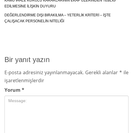
KAMU İHALE KURULU KARARLARININ EKAP ÜZERINDEN TEBLIĞ
EDILMESINE İLIŞKIN DUYURU
DEĞERLENDIRME DIŞI BIRAKILMA – YETERLIK KRITERI – İŞTE
ÇALIŞACAK PERSONELIN NITELIĞI
Bir yanıt yazın
E-posta adresiniz yayınlanmayacak.
Gerekli alanlar
*
ile
işaretlenmişlerdir
Yorum
*