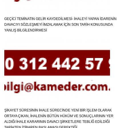
GEÇICI TEMINATIN GELIR KAYDEDILMESI- İHALEYI YAPAN İDARENIN
DAVACIYI SÖZLEŞMEYI İMZALAMAK İÇIN SON TARIH KONUSUNDA
YANLIŞ BILGILENDIRMESI
ŞIKAYET SÜRESININ İHALE SÜRECINDE YENI BIR İŞLEM OLARAK
ORTAYA ÇIKAN, İHALENIN BÜTÜN HÜKÜM VE SONUÇLARININ YER
ALDIĞI İHALE KARARININ DAVACI ŞIRKETLERE TEBLIĞ EDILDIĞI
TARIHTEN İTIBAREN BAŞLAMASI GEREKTIĞI