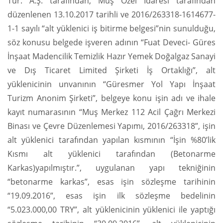
Tur. A.Ş. tarafından, Muş Özel İdaresi tarafından
düzenlenen 13.10.2017 tarihli ve 2016/263318-1614677-
1-1 sayılı “alt yüklenici iş bitirme belgesi”nin sunulduğu,
söz konusu belgede işveren adının “Fuat Deveci- Güres
İnşaat Madencilik Temizlik Hazır Yemek Doğalgaz Sanayi
ve Dış Ticaret Limited Şirketi İş Ortaklığı”, alt
yüklenicinin unvanının “Güresmer Yol Yapı İnşaat
Turizm Anonim Şirketi”, belgeye konu işin adı ve ihale
kayıt numarasının “Muş Merkez 112 Acil Çağrı Merkezi
Binası ve Çevre Düzenlemesi Yapımı, 2016/263318”, işin
alt yüklenici tarafından yapılan kısmının “İşin %80’lik
Kısmı alt yüklenici tarafından (Betonarme
Karkas)yapılmıştır.”, uygulanan yapı tekniğinin
“betonarme karkas”, esas işin sözleşme tarihinin
“19.09.2016”, esas işin ilk sözleşme bedelinin
“5.023.000,00 TRY”, alt yüklenicinin yüklenici ile yaptığı