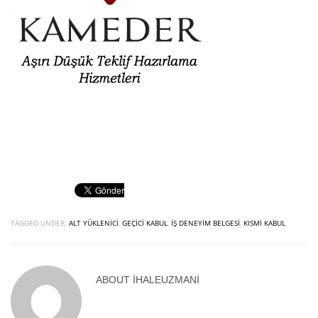
TAGGED UNDER:
ALT YÜKLENICI
,
GEÇICI KABUL
,
İŞ DENEYIM BELGESI
,
KISMI KABUL
ABOUT
IHALEUZMANI