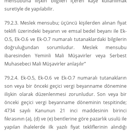
mensubuna ilişkin bilgileri içeren kaşe kullanılmak
suretiyle de yapılabilir.
79.2.3. Meslek mensubu; üçüncü kişilerden alınan fiyat
teklifi üzerindeki beyanın ve emsal bedel beyanı ile Ek-
O.5, Ek-O.6 ve Ek-O.7 numaralı tutanaklardaki bilgilerin
doğruluğundan sorumludur. Meslek mensubu
ibaresinden Yeminli Mali Müşavirler veya Serbest
Muhasebeci Mali Müşavirler anlaşılır”
79.2.4. Ek-O.5, Ek-O.6 ve Ek-O.7 numaralı tutanakların
son veya bir önceki geçici vergi beyanname dönemine
ilişkin olarak düzenlenmesi zorunludur. Son veya bir
önceki geçici vergi beyanname döneminin tespitinde;
4734 sayılı Kanunun 21 inci maddesinin birinci
fıkrasının (a), (d) ve (e) bentlerine göre pazarlık usulü ile
yapılan ihalelerde ilk yazılı fiyat tekliflerinin alındığı