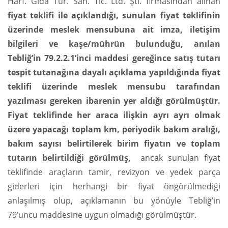
Harf. Gıda Tur. San. Tic. Ltd. Şti. firmasından alınan
fiyat teklifi ile açıklandığı, sunulan fiyat teklifinin
üzerinde meslek mensubuna ait imza, iletişim
bilgileri ve kaşe/mührün bulunduğu, anılan
Tebliğ’in 79.2.2.1’inci maddesi gereğince satış tutarı
tespit tutanağına dayalı açıklama yapıldığında fiyat
teklifi üzerinde meslek mensubu tarafından
yazılması gereken ibarenin yer aldığı görülmüştür.
Fiyat teklifinde her araca ilişkin ayrı ayrı olmak
üzere yapacağı toplam km, periyodik bakım aralığı,
bakım sayısı belirtilerek birim fiyatın ve toplam
tutarın belirtildiği görülmüş,
ancak sunulan fiyat
teklifinde araçların tamir, revizyon ve yedek parça
giderleri için herhangi bir fiyat öngörülmediği
anlaşılmış olup, açıklamanın bu yönüyle Tebliğ’in
79’uncu maddesine uygun olmadığı görülmüştür.