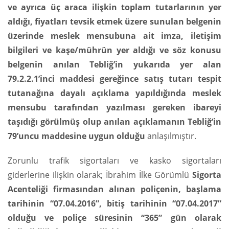
ve ayrıca üç araca ilişkin toplam tutarlarının yer
aldığı, fiyatları tevsik etmek üzere sunulan belgenin
üzerinde meslek mensubuna ait imza, iletişim
bilgileri ve kaşe/mührün yer aldığı ve söz konusu
belgenin anılan Tebliğ’in yukarıda yer alan
79.2.2.1’inci maddesi gereğince satış tutarı tespit
tutanağına dayalı açıklama yapıldığında meslek
mensubu tarafından yazılması gereken ibareyi
taşıdığı görülmüş olup anılan açıklamanın Tebliğ’in
79’uncu maddesine uygun olduğu
anlaşılmıştır.
Zorunlu trafik sigortaları ve kasko sigortaları
giderlerine ilişkin olarak; İbrahim İlke Görümlü
Sigorta
Acenteliği firmasından alınan poliçenin, başlama
tarihinin “07.04.2016”, bitiş tarihinin “07.04.2017”
olduğu ve poliçe süresinin “365” gün olarak