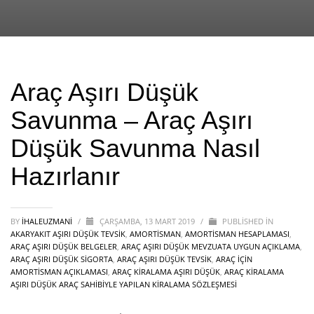
Araç Aşırı Düşük
Savunma – Araç Aşırı
Düşük Savunma Nasıl
Hazırlanır
BY
IHALEUZMANI
/
ÇARŞAMBA, 13 MART 2019
/
PUBLISHED IN
AKARYAKIT AŞIRI DÜŞÜK TEVSİK
,
AMORTİSMAN
,
AMORTİSMAN HESAPLAMASI
,
ARAÇ AŞIRI DÜŞÜK BELGELER
,
ARAÇ AŞIRI DÜŞÜK MEVZUATA UYGUN AÇIKLAMA
,
ARAÇ AŞIRI DÜŞÜK SİGORTA
,
ARAÇ AŞIRI DÜŞÜK TEVSİK
,
ARAÇ İÇİN
AMORTİSMAN AÇIKLAMASI
,
ARAÇ KİRALAMA AŞIRI DÜŞÜK
,
ARAÇ KİRALAMA
AŞIRI DÜŞÜK ARAÇ SAHİBİYLE YAPILAN KİRALAMA SÖZLEŞMESİ