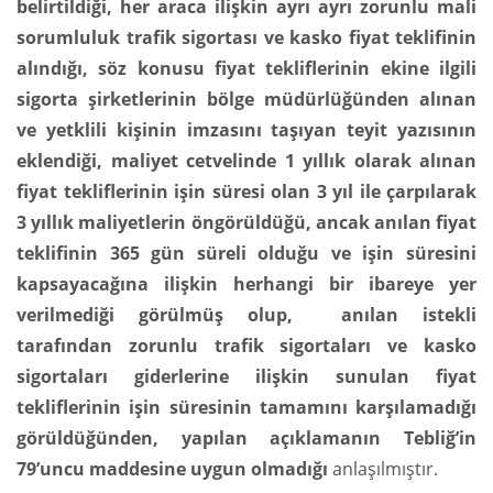
belirtildiği, her araca ilişkin ayrı ayrı zorunlu mali
sorumluluk trafik sigortası ve kasko fiyat teklifinin
alındığı, söz konusu fiyat tekliflerinin ekine ilgili
sigorta şirketlerinin bölge müdürlüğünden alınan
ve yetklili kişinin imzasını taşıyan teyit yazısının
eklendiği, maliyet cetvelinde 1 yıllık olarak alınan
fiyat tekliflerinin işin süresi olan 3 yıl ile çarpılarak
3 yıllık maliyetlerin öngörüldüğü, ancak anılan fiyat
teklifinin 365 gün süreli olduğu ve işin süresini
kapsayacağına ilişkin herhangi bir ibareye yer
verilmediği görülmüş olup, anılan istekli
tarafından zorunlu trafik sigortaları ve kasko
sigortaları giderlerine ilişkin sunulan fiyat
tekliflerinin işin süresinin tamamını karşılamadığı
görüldüğünden, yapılan açıklamanın Tebliğ’in
79’uncu maddesine uygun olmadığı
anlaşılmıştır.