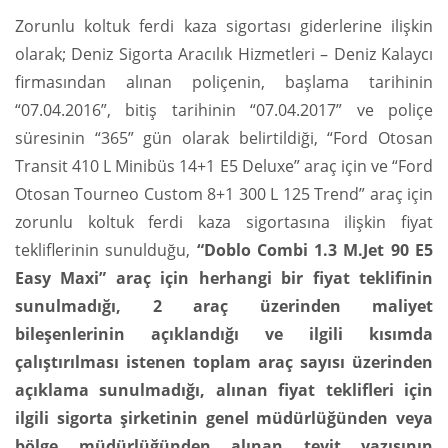
Zorunlu koltuk ferdi kaza sigortası giderlerine ilişkin
olarak; Deniz Sigorta Aracılık Hizmetleri – Deniz Kalaycı
firmasından alınan poliçenin, başlama tarihinin
“07.04.2016”, bitiş tarihinin “07.04.2017” ve poliçe
süresinin “365” gün olarak belirtildiği, “Ford Otosan
Transit 410 L Minibüs 14+1 E5 Deluxe” araç için ve “Ford
Otosan Tourneo Custom 8+1 300 L 125 Trend” araç için
zorunlu koltuk ferdi kaza sigortasına ilişkin fiyat
tekliflerinin sunulduğu,
“Doblo Combi 1.3 M.Jet 90 E5
Easy Maxi” araç için herhangi bir fiyat teklifinin
sunulmadığı, 2 araç üzerinden maliyet
bileşenlerinin açıklandığı ve ilgili kısımda
çalıştırılması istenen toplam araç sayısı üzerinden
açıklama sunulmadığı, alınan fiyat teklifleri için
ilgili sigorta şirketinin genel müdürlüğünden veya
bölge müdürlüğünden alınan teyit yazısının