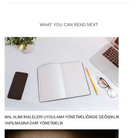
WHAT YOU CAN READ NEXT
MAL ALIMI İHALELERİ UYGULAMA YÖNETMELİĞİNDE DEĞİŞİKLİK
YAPILMASINA DAİR YÖNETMELİK