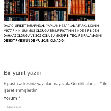
DAVACI ŞIRKET TARAFINDAN YAPILAN HESAPLAMA FARKLILIĞININ
MIKTARININ, SUNMUŞ OLDUĞU TEKLIF FIYATININ BINDE BIRINDEN
DAHA AZ OLDUĞU VE SÖZ KONUSU MIKTARIN TEKLIF SIRALAMASINI
DEĞIŞTIRMESININ DE MÜMKÜN OLMADIĞI
Bir yanıt yazın
E-posta adresiniz yayınlanmayacak.
Gerekli alanlar
*
ile
işaretlenmişlerdir
Yorum
*