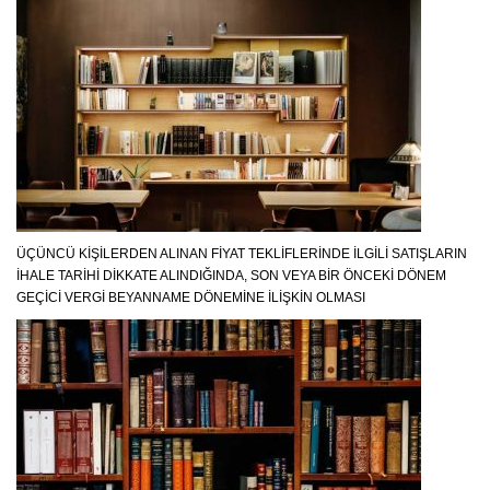
ÜÇÜNCÜ KIŞILERDEN ALINAN FIYAT TEKLIFLERINDE İLGILI SATIŞLARIN
İHALE TARIHI DIKKATE ALINDIĞINDA, SON VEYA BIR ÖNCEKI DÖNEM
GEÇICI VERGI BEYANNAME DÖNEMINE İLIŞKIN OLMASI