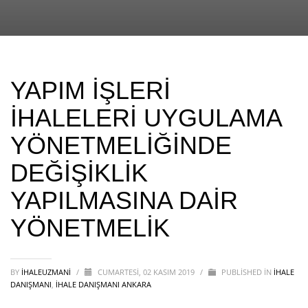
YAPIM İŞLERİ
İHALELERİ UYGULAMA
YÖNETMELİĞİNDE
DEĞİŞİKLİK
YAPILMASINA DAİR
YÖNETMELİK
BY
IHALEUZMANI
/
CUMARTESI, 02 KASIM 2019
/
PUBLISHED IN
İHALE
DANIŞMANI
,
İHALE DANIŞMANI ANKARA