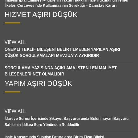
İhalenin İptal Edilmesi – İdarenin Takdir Hakkını İhale Hukukunun Temel
İlkeleri Çerçevesinde Kullanmasının Gerektiği – Danıştay Kararı
HİZMET AŞIRI DÜŞÜK
VIEW ALL
ÖNEMLİ TEKLİF BİLEŞENİ BELİRTİLMEDEN YAPILAN AŞIRI
DÜŞÜK SORGULAMALARI MEVZUATA AYKIRIDIR
SORGULAMA YAZISINDA AÇIKLAMA İSTENİLEN MALİYET
BİLEŞENLERİ NET OLMALIDIR
YAPIM AŞIRI DÜŞÜK
VIEW ALL
İdareye Süresi İçerisinde Şikayet Başvurusunda Bulunmayan Başvuru
Sahibinin İddiası Süre Yönünden Reddedilir
İhale Kapsamında Sunulan Faturalarda Birim Fiyat Bilgisi