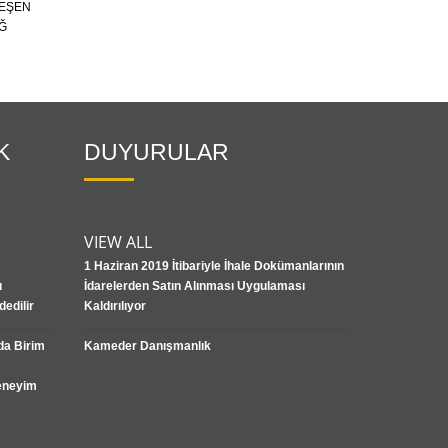
LEŞEN
IĞ
K
DUYURULAR
VIEW ALL
1 Haziran 2019 İtibariyle İhale Dokümanlarının
u
İdarelerden Satın Alınması Uygulaması
edilir
Kaldırılıyor
da Birim
Kameder Danışmanlık
Deneyim