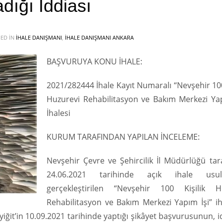
dığı İddiası
ED IN
İHALE DANIŞMANI
,
İHALE DANIŞMANI ANKARA
BAŞVURUYA KONU İHALE:
2021/282444 İhale Kayıt Numaralı “Nevşehir 100
Huzurevi Rehabilitasyon ve Bakım Merkezi Yap
İhalesi
KURUM TARAFINDAN YAPILAN İNCELEME:
Nevşehir Çevre ve Şehircilik İl Müdürlüğü tar
24.06.2021 tarihinde açık ihale usu
gerçekleştirilen “Nevşehir 100 Kişilik H
Rehabilitasyon ve Bakım Merkezi Yapım İşi” ih
yiğit’in 10.09.2021 tarihinde yaptığı şikâyet başvurusunun, 