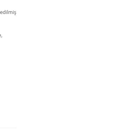
 edilmiş
e,