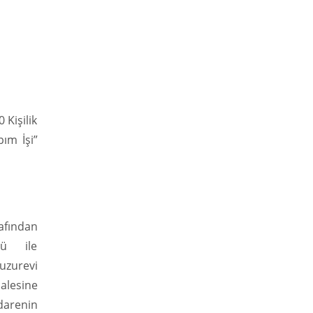
 Kişilik
ım İşi”
afından
lü ile
uzurevi
alesine
idarenin