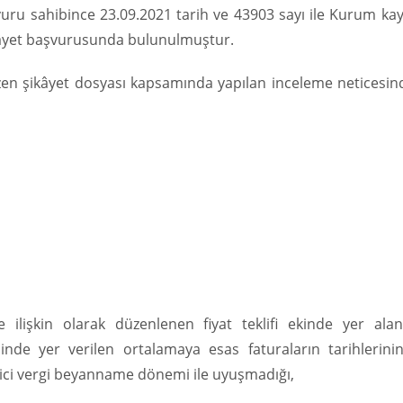
aşvuru sahibince 23.09.2021 tarih ve 43903 sayı ile Kurum kay
 şikâyet başvurusunda bulunulmuştur.
razen şikâyet dosyası kapsamında yapılan inceleme neticesi
 ilişkin olarak düzenlenen fiyat teklifi ekinde yer alan
isinde yer verilen ortalamaya esas faturaların tarihlerinin
çici vergi beyanname dönemi ile uyuşmadığı,