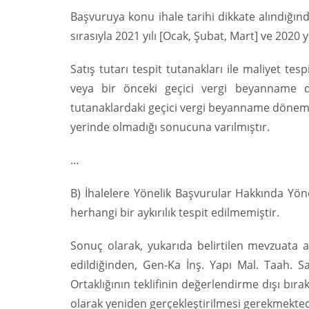
Başvuruya konu ihale tarihi dikkate alındığı
sırasıyla 2021 yılı [Ocak, Şubat, Mart] ve 2020 y
Satış tutarı tespit tutanakları ile maliyet t
veya bir önceki geçici vergi beyanname dön
tutanaklardaki geçici vergi beyanname döneml
yerinde olmadığı sonucuna varılmıştır.
…
B) İhalelere Yönelik Başvurular Hakkında Yö
herhangi bir aykırılık tespit edilmemiştir.
Sonuç olarak, yukarıda belirtilen mevzuata ayk
edildiğinden, Gen-Ka İnş. Yapı Mal. Taah. San.
Ortaklığının teklifinin değerlendirme dışı bı
olarak yeniden gerçekleştirilmesi gerekmekted