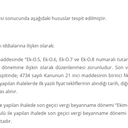
si sonucunda aşağıdaki hususlar tespit edilmiştir.
 iddialarına ilişkin olarak:
maddesinde “Ek-O.5, Ek-O.6, Ek-O.7 ve Ek-O.8 numaralı tuta
 dönemine ilişkin olarak düzenlenmesi zorunludur. Son v
itinde; 4734 sayılı Kanunun 21 inci maddesinin birinci fık
apılan ihalelerde ilk yazılı fiyat tekliflerinin alındığı tarih, di
as alınır.
 ile yapılan ihalede son geçici vergi beyanname dönemi “Eki
usulü ile yapılan ihalede son geçici vergi beyanname dönemi
tadır.