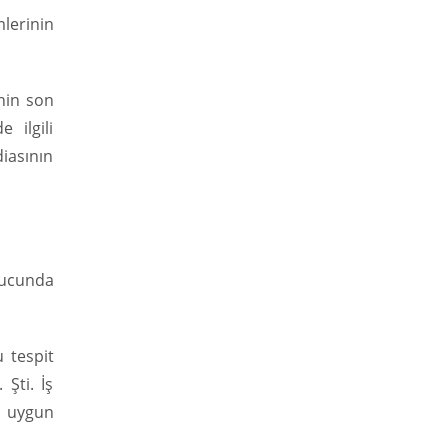
lerinin
inin son
 ilgili
iasının
nucunda
u tespit
 Şti. İş
ta uygun