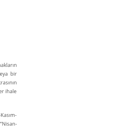
nakların
eya bir
rasının
ğer ihale
m-Kasım-
 “Nisan-