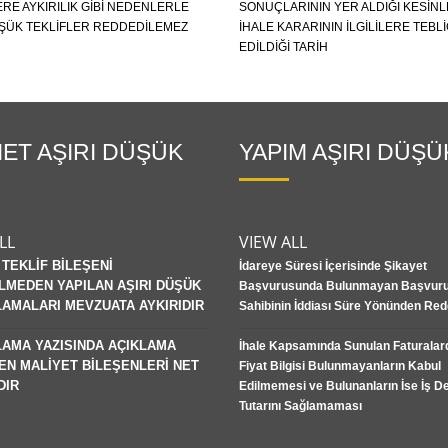
RE AYKIRILIK GIBI NEDENLERLE
SONUÇLARININ YER ALDIĞI KESIN
ÜŞÜK TEKLIFLER REDDEDILEMEZ
İHALE KARARININ İLGILILERE TEBL
EDILDIĞI TARIH
ET AŞIRI DÜŞÜK
YAPIM AŞIRI DÜŞÜ
LL
VIEW ALL
TEKLİF BİLEŞENİ
İdareye Süresi İçerisinde Şikayet
İLMEDEN YAPILAN AŞIRI DÜŞÜK
Başvurusunda Bulunmayan Başvur
AMALARI MEVZUATA AYKIRIDIR
Sahibinin İddiası Süre Yönünden Redd
AMA YAZISINDA AÇIKLAMA
İhale Kapsamında Sunulan Faturalar
EN MALİYET BİLEŞENLERİ NET
Fiyat Bilgisi Bulunmayanların Kabul
DIR
Edilmemesi ve Bulunanların İse İş 
Tutarını Sağlamaması