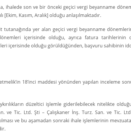
nda, ihalede son ve bir önceki geçici vergi beyanname dönem
ılı [Ekim, Kasım, Aralık] olduğu anlaşılmaktadır.
espit tutanağında yer alan geçici vergi beyanname dönemler
emleri içerisinde olduğu, ayrıca fatura tarihlerinin de
eri içerisinde olduğu görüldüğünden, başvuru sahibinin idd
netmelik’in 18’inci maddesi yönünden yapılan inceleme so
ırılıkların düzeltici işlemle giderilebilecek nitelikte olduğ
 ve Tic. Ltd. Şti – Çalışkaner İnş. Turz. San. ve Tic. Ltd.
rakılması ve bu aşamadan sonraki ihale işlemlerinin mevzua
ir.