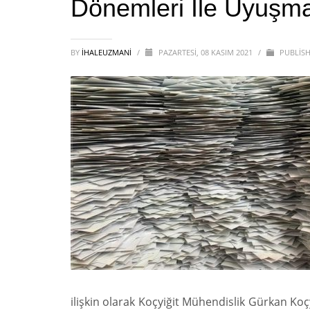
Dönemleri İle Uyuşma
BY
IHALEUZMANI
/
PAZARTESI, 08 KASIM 2021
/
PUBLISH
ilişkin olarak Koçyiğit Mühendislik Gürkan Koç