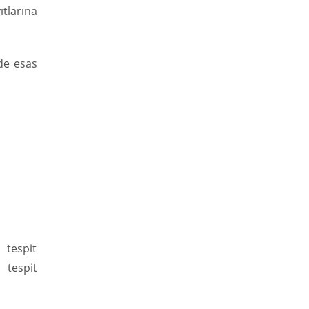
ıtlarına
nde esas
 tespit
 tespit