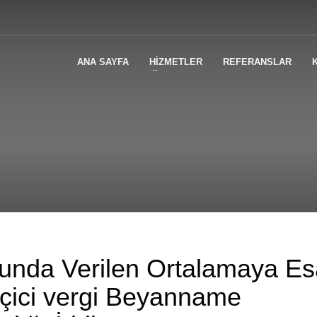
ANA SAYFA
HİZMETLER
REFERANSLAR
osunda Verilen Ortalamaya E
eçici vergi Beyanname