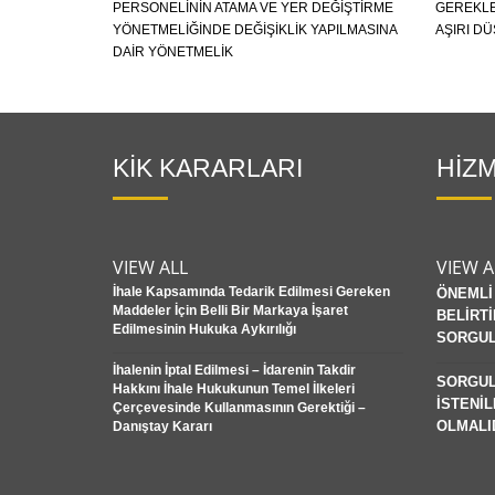
PERSONELİNİN ATAMA VE YER DEĞİŞTİRME
GEREKLE
YÖNETMELİĞİNDE DEĞİŞİKLİK YAPILMASINA
AŞIRI D
DAİR YÖNETMELİK
KİK KARARLARI
HİZM
VIEW ALL
VIEW A
İhale Kapsamında Tedarik Edilmesi Gereken
ÖNEMLİ 
Maddeler İçin Belli Bir Markaya İşaret
BELİRT
Edilmesinin Hukuka Aykırılığı
SORGUL
İhalenin İptal Edilmesi – İdarenin Takdir
SORGUL
Hakkını İhale Hukukunun Temel İlkeleri
İSTENİL
Çerçevesinde Kullanmasının Gerektiği –
OLMALI
Danıştay Kararı