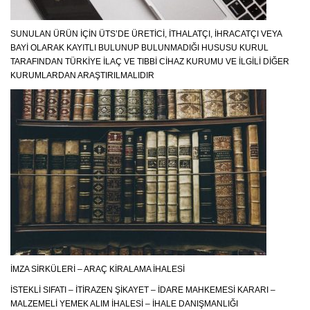
SUNULAN ÜRÜN İÇIN ÜTS’DE ÜRETICI, İTHALATÇI, İHRACATÇI VEYA
BAYI OLARAK KAYITLI BULUNUP BULUNMADIĞI HUSUSU KURUL
TARAFINDAN TÜRKIYE İLAÇ VE TIBBI CIHAZ KURUMU VE İLGILI DIĞER
KURUMLARDAN ARAŞTIRILMALIDIR
İMZA SIRKÜLERI – ARAÇ KIRALAMA İHALESI
İSTEKLI SIFATI – İTIRAZEN ŞIKAYET – İDARE MAHKEMESI KARARI –
MALZEMELI YEMEK ALIM İHALESI – İHALE DANIŞMANLIĞI