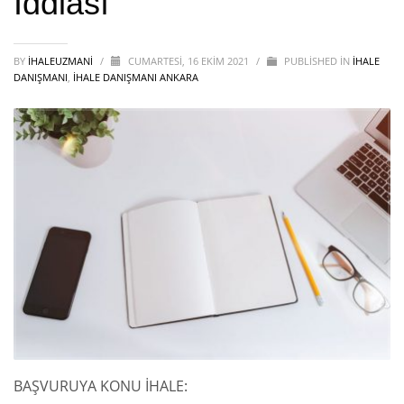
İddiası
BY
IHALEUZMANI
/
CUMARTESI, 16 EKIM 2021
/
PUBLISHED IN
İHALE
DANIŞMANI
,
İHALE DANIŞMANI ANKARA
BAŞVURUYA KONU İHALE: