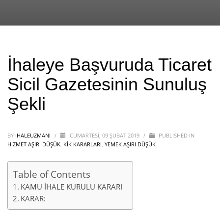
İhaleye Başvuruda Ticaret
Sicil Gazetesinin Sunuluş
Şekli
BY
IHALEUZMANI
/
CUMARTESI, 09 ŞUBAT 2019
/
PUBLISHED IN
HİZMET AŞIRI DÜŞÜK
,
KİK KARARLARI
,
YEMEK AŞIRI DÜŞÜK
Table of Contents
KAMU İHALE KURULU KARARI
KARAR: