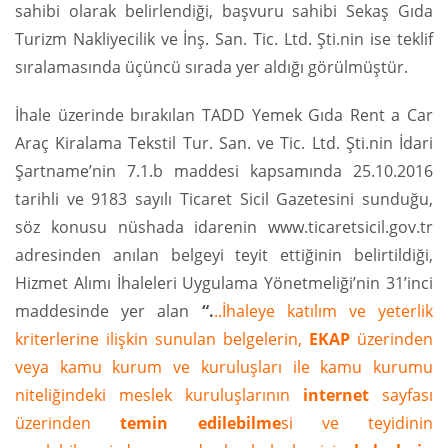
sahibi olarak belirlendiği, başvuru sahibi Sekaş Gıda
Turizm Nakliyecilik ve İnş. San. Tic. Ltd. Şti.nin ise teklif
sıralamasında üçüncü sırada yer aldığı görülmüştür.
İhale üzerinde bırakılan TADD Yemek Gıda Rent a Car
Araç Kiralama Tekstil Tur. San. ve Tic. Ltd. Şti.nin İdari
Şartname’nin 7.1.b maddesi kapsamında 25.10.2016
tarihli ve 9183 sayılı Ticaret Sicil Gazetesini sunduğu,
söz konusu nüshada idarenin www.ticaretsicil.gov.tr
adresinden anılan belgeyi teyit ettiğinin belirtildiği,
Hizmet Alımı İhaleleri Uygulama Yönetmeliği’nin 31’inci
maddesinde yer alan
“.
..İhaleye katılım ve yeterlik
kriterlerine ilişkin sunulan belgelerin,
EKAP
üzerinden
veya kamu kurum ve kuruluşları ile kamu kurumu
niteliğindeki meslek kuruluşlarının
internet
sayfası
üzerinden
temin edilebilme
si ve teyidinin