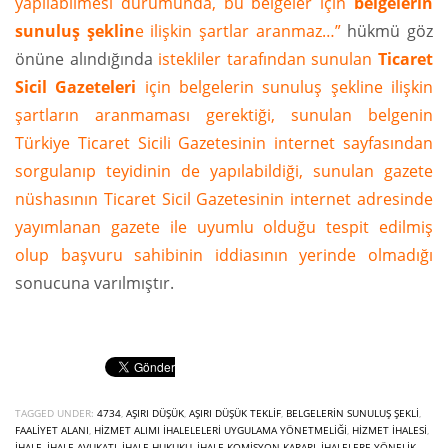
yapılabilmesi durumunda, bu belgeler için
belgelerin
sunuluş şeklin
e ilişkin şartlar aranmaz…”
hükmü göz
önüne alındığında
istekliler tarafından sunulan
Ticaret
Sicil Gazeteleri
için belgelerin sunuluş şekline ilişkin
şartların aranmaması gerektiği, sunulan belgenin
Türkiye Ticaret Sicili Gazetesinin internet sayfasından
sorgulanıp teyidinin de yapılabildiği, sunulan gazete
nüshasının Ticaret Sicil Gazetesinin internet adresinde
yayımlanan gazete ile uyumlu olduğu tespit edilmiş
olup başvuru sahibinin iddiasının yerinde olmadığı
sonucuna varılmıştır.
TAGGED UNDER:
4734
,
AŞIRI DÜŞÜK
,
AŞIRI DÜŞÜK TEKLIF
,
BELGELERIN SUNULUŞ ŞEKLI
,
FAALIYET ALANI
,
HIZMET ALIMI İHALELELERI UYGULAMA YÖNETMELIĞI
,
HIZMET İHALESI
,
İHALE
,
İHALE AVUKATI
,
IHALE HUKUKU
,
İHALE KOMISYON KARARI
,
İHALELERE YÖNELİK