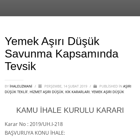
Yemek Aşırı Düşük
Savunma Kapsamında
Tevsik
BY
IHALEUZMANI
/
PERŞEMBE, 14 ŞUBAT 2019
/
PUBLISHED IN
AŞIRI
DÜŞÜK TEKLIF
,
HİZMET AŞIRI DÜŞÜK
,
KİK KARARLARI
,
YEMEK AŞIRI DÜŞÜK
KAMU İHALE KURULU KARARI
Karar No : 2019/UH.I-218
BAŞVURUYA KONU İHALE: