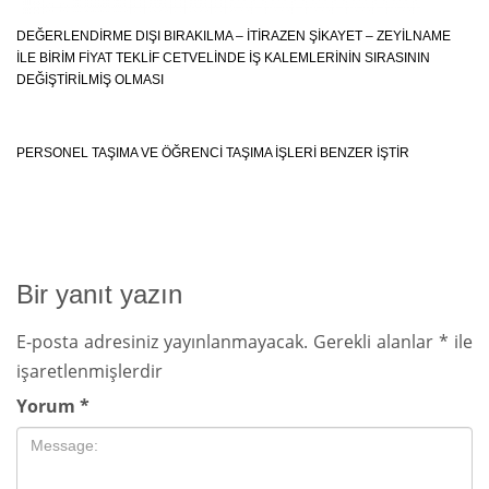
DEĞERLENDIRME DIŞI BIRAKILMA – İTIRAZEN ŞIKAYET – ZEYILNAME
İLE BIRIM FIYAT TEKLIF CETVELINDE İŞ KALEMLERININ SIRASININ
DEĞIŞTIRILMIŞ OLMASI
PERSONEL TAŞIMA VE ÖĞRENCİ TAŞIMA İŞLERİ BENZER İŞTİR
Bir yanıt yazın
E-posta adresiniz yayınlanmayacak.
Gerekli alanlar
*
ile
işaretlenmişlerdir
Yorum
*