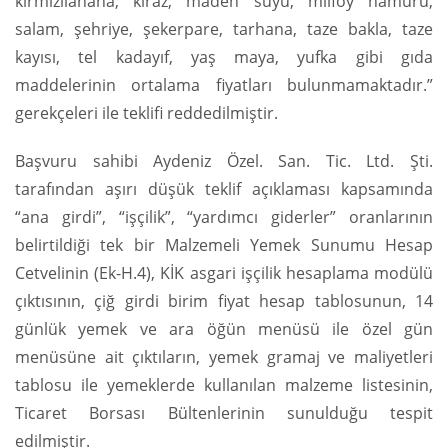
kırmızılahana, kiraz, maden suyu, milföy hamuru,
salam, şehriye, şekerpare, tarhana, taze bakla, taze
kayısı, tel kadayıf, yaş maya, yufka gibi gıda
maddelerinin ortalama fiyatları bulunmamaktadır.”
gerekçeleri ile teklifi reddedilmiştir.
Başvuru sahibi Aydeniz Özel. San. Tic. Ltd. Şti.
tarafından aşırı düşük teklif açıklaması kapsamında
“ana girdi”, “işçilik”, “yardımcı giderler” oranlarının
belirtildiği tek bir Malzemeli Yemek Sunumu Hesap
Cetvelinin (Ek-H.4), KİK asgari işçilik hesaplama modülü
çıktısının, çiğ girdi birim fiyat hesap tablosunun, 14
günlük yemek ve ara öğün menüsü ile özel gün
menüsüne ait çıktıların, yemek gramaj ve maliyetleri
tablosu ile yemeklerde kullanılan malzeme listesinin,
Ticaret Borsası Bültenlerinin sunulduğu tespit
edilmiştir.