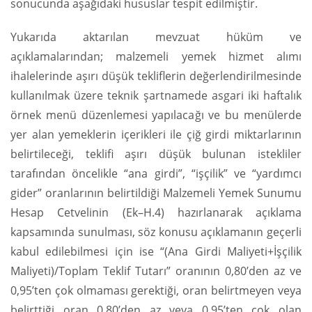
sonucunda aşağıdaki hususlar tespit edilmiştir.
Yukarıda aktarılan mevzuat hüküm ve
açıklamalarından; malzemeli yemek hizmet alımı
ihalelerinde aşırı düşük tekliflerin değerlendirilmesinde
kullanılmak üzere teknik şartnamede asgari iki haftalık
örnek menü düzenlemesi yapılacağı ve bu menülerde
yer alan yemeklerin içerikleri ile çiğ girdi miktarlarının
belirtileceği, teklifi aşırı düşük bulunan istekliler
tarafından öncelikle “ana girdi”, “işçilik” ve “yardımcı
gider” oranlarının belirtildiği Malzemeli Yemek Sunumu
Hesap Cetvelinin (Ek–H.4) hazırlanarak açıklama
kapsamında sunulması, söz konusu açıklamanın geçerli
kabul edilebilmesi için ise “(Ana Girdi Maliyeti+İşçilik
Maliyeti)/Toplam Teklif Tutarı” oranının 0,80’den az ve
0,95’ten çok olmaması gerektiği, oran belirtmeyen veya
belirttiği oran 0,80’den az veya 0,95’ten çok olan