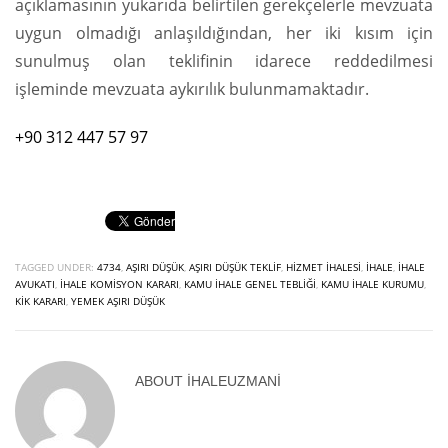
açıklamasının yukarıda belirtilen gerekçelerle mevzuata
uygun olmadığı anlaşıldığından, her iki kısım için
sunulmuş olan teklifinin idarece reddedilmesi
işleminde mevzuata aykırılık bulunmamaktadır.
+90 312 447 57 97
TAGGED UNDER:
4734
,
AŞIRI DÜŞÜK
,
AŞIRI DÜŞÜK TEKLIF
,
HIZMET İHALESI
,
İHALE
,
İHALE
AVUKATI
,
İHALE KOMISYON KARARI
,
KAMU İHALE GENEL TEBLIĞI
,
KAMU İHALE KURUMU
,
KIK KARARI
,
YEMEK AŞIRI DÜŞÜK
ABOUT
IHALEUZMANI