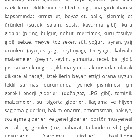
isteklilerin tekliflerinin reddedileceği, ana girdi ibaresi
kapsamında; kırmızı et, beyaz et, balık, işlenmiş et
ürünleri (sucuk, salam, sosis, kavurma gibi), kuru
gıdalar (pirinç, bulgur, nohut, mercimek, kuru fasulye
gibi), sebze, meyve, toz şeker, süt, yoğurt, ayran, yağ
ürünleri (ayçiçek yağı, zeytinyağı, tereyağı), kahvaltı
malzemeleri (peynir, zeytin, yumurta, reçel, bal gibi),
pet su ve ekmeğin açıklama yapılacak unsurlar olarak
dikkate alınacağı, isteklilerin beyan ettiği orana uygun
teklif sunması durumunda, yemek pişirilmesi için
gerekli enerji giderleri (doğalgaz, LPG gibi), temizlik
malzemeleri, su, sigorta giderleri, ilaçlama ve hijyen
sağlama giderleri, bakım onarım, amortisman, nakliye,
sözleşme giderleri ve genel giderler, portör muayenesi
ve tali çiğ girdiler (tuz, baharat, tatlandırıcı vb.) gibi
unsurların “yardımcı girdiler” başlığında