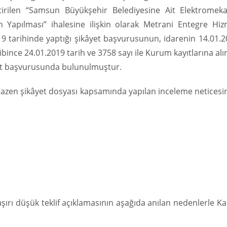
ştirilen “Samsun Büyükşehir Belediyesine Ait Elektromeka
n Yapılması” ihalesine ilişkin olarak Metrani Entegre Hiz
019 tarihinde yaptığı şikâyet başvurusunun, idarenin 14.01.
hibince 24.01.2019 tarih ve 3758 sayı ile Kurum kayıtlarına al
kâyet başvurusunda bulunulmuştur.
tirazen şikâyet dosyası kapsamında yapılan inceleme netices
n aşırı düşük teklif açıklamasının aşağıda anılan nedenlerle 