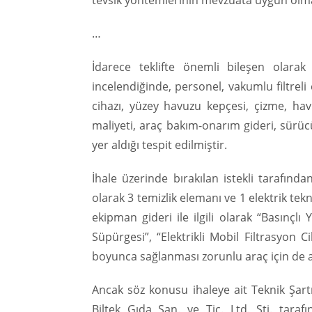
tevsik yöntemlerinin mevzuata uygun olma
…
İdarece teklifte önemli bileşen olarak
incelendiğinde, personel, vakumlu filtreli 
cihazı, yüzey havuzu kepçesi, çizme, havu
maliyeti, araç bakım-onarım gideri, sürücü 
yer aldığı tespit edilmiştir.
İhale üzerinde bırakılan istekli tarafından
olarak 3 temizlik elemanı ve 1 elektrik te
ekipman gideri ile ilgili olarak “Basınçlı
Süpürgesi”, “Elektrikli Mobil Filtrasyon 
boyunca sağlanması zorunlu araç için de
Ancak söz konusu ihaleye ait Teknik Şar
Biltek Gıda San. ve Tic. Ltd. Şti. tar