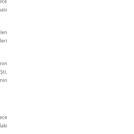
ece
ması
ilen
leri
ının
Şti.
inin
ece
daki