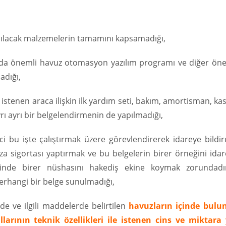
anılacak malzemelerin tamamını kapsamadığı,
sında önemli havuz otomasyon yazılım programı ve diğer ön
adığı,
stenen araca ilişkin ilk yardım seti, bakım, amortisman, ka
ayrı ayrı bir belgelendirmenin de yapılmadığı,
i bu işte çalıştırmak üzere görevlendirerek idareye bildir
aza sigortası yaptırmak ve bu belgelerin birer örneğini ida
inde birer nüshasını hakediş ekine koymak zorundadı
erhangi bir belge sunulmadığı,
 ve ilgili maddelerde belirtilen
havuzların içinde bulu
rının teknik özellikleri ile istenen cins ve miktara 