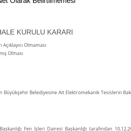
Net Olarak Belirtilmemesi
HALE KURULU KARARI
ın Açıklayıcı Olmaması
amış Olması
 Büyükşehir Belediyesine Ait Elektromekanik Tesislerin Ba
şkanlığı Fen İşleri Dairesi Başkanlığı tarafından 10.12.2