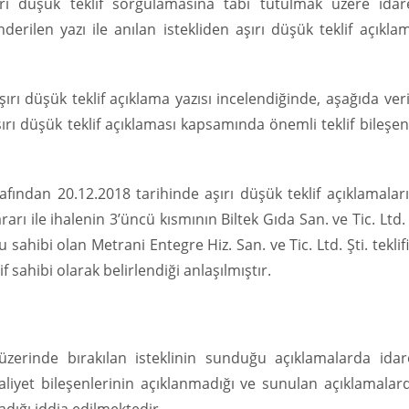
ı düşük teklif sorgulamasına tabi tutulmak üzere idar
rilen yazı ile anılan istekliden aşırı düşük teklif açıkla
ı düşük teklif açıklama yazısı incelendiğinde, aşağıda ver
aşırı düşük teklif açıklaması kapsamında önemli teklif bileşen
afından 20.12.2018 tarihinde aşırı düşük teklif açıklamalar
rı ile ihalenin 3’üncü kısmının Biltek Gıda San. ve Tic. Ltd. 
sahibi olan Metrani Entegre Hiz. San. ve Tic. Ltd. Şti. teklif
f sahibi olarak belirlendiği anlaşılmıştır.
üzerinde bırakılan isteklinin sunduğu açıklamalarda idar
aliyet bileşenlerinin açıklanmadığı ve sunulan açıklamalar