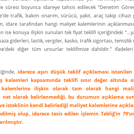
le süresi boyunca idareye tahsis edilecek “Denetim Görevl
’de trafik, bakım onarım, sürücü, yakıt, araç takip cihazı 
, idare tarafından hangi maliyet kalemlerinin açıklanması
an ise konuya ilişkin sunulan tek fiyat teklifi içeriğindeki “…y
 giderleri, lastik, vergiler, kasko, trafik sigortası, temizlik 
e’deki diğer tüm unsurlar teklifimize dahildir.” ifadeleri
diğinde,
idarece aşırı düşük teklif açıklaması istenilen
iş kalemleri kapsamında teklifi sınır değer altında o
ş kalemlerine ilişkin olarak tam olarak hangi mali
nin net olarak belirlenmediği, bu durumun açıklama su
ve isteklinin kendi belirlediği maliyet kalemlerine açıkl
lmiş olup, idarece tesis edilen işlemin Tebliğ’in 79’u
rılmıştır.