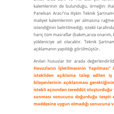
kalemlerinin de bulunduğu, örneğin: iha
Panelvan Aracı”na ilişkin Teknik Şartname
maliyet kalemlerinin yer almasına rağmen
istendiğinin belirtilmediği, istekli tarafınd
hariç tüm masraflar (bakım,arıza onarım, kaza
yükleniciye ait olacaktır. Teknik Şartnam
açıklamanın yapıldığı görülmüştür.
Anılan hususlar bir arada değerlendiril
Havuzların İşletilmesinin Yapılması” 
istekliden açıklama talep edilen i
bileşenlerinin açıklanması gerektiği
istekli açısından tereddüt oluşturduğu 
sunması sonucunu doğurduğu tespit edi
maddesine uygun olmadığı sonucuna va