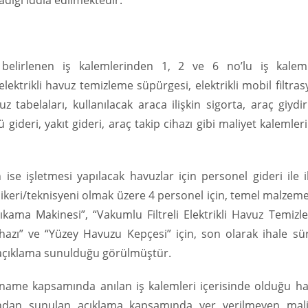
dığı iddia edilmektedir.
 belirlenen iş kalemlerinden 1, 2 ve 6 no’lu iş kaleml
elektrikli havuz temizleme süpürgesi, elektrikli mobil filtra
z tabelaları, kullanılacak araca ilişkin sigorta, araç giyd
gideri, yakıt gideri, araç takip cihazı gibi maliyet kalemler
 ise işletmesi yapılacak havuzlar için personel gideri ile il
knikeri/teknisyeni olmak üzere 4 personel için, temel malzem
 Yıkama Makinesi”, “Vakumlu Filtreli Elektrikli Havuz Temiz
Cihazı” ve “Yüzey Havuzu Kepçesi” için, son olarak ihale sü
 açıklama sunulduğu görülmüştür.
tname kapsamında anılan iş kalemleri içerisinde olduğu ha
afından sunulan açıklama kapsamında yer verilmeyen mali