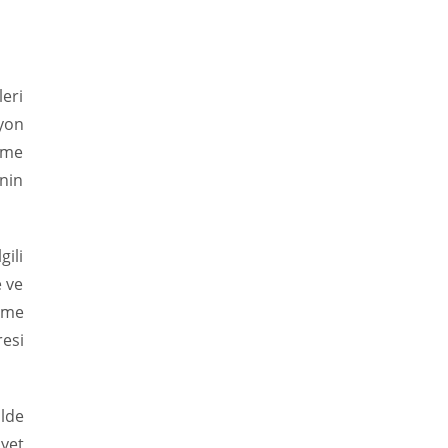
eri
syon
irme
inin
gili
e ve
leme
resi
lde
yet