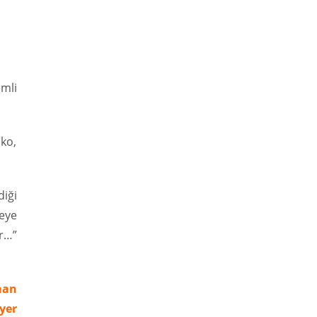
emli
sko,
diği
reye
r…”
nan
yer