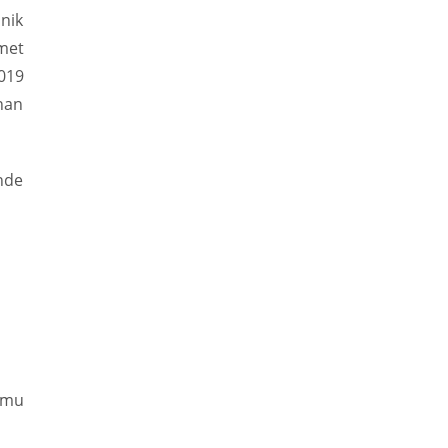
nik
met
2019
ınan
inde
Kamu