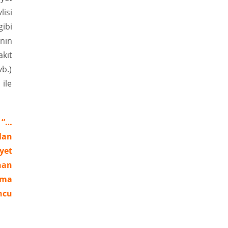
isi
gibi
nın
akıt
vb.)
 ile
 “…
lan
yet
nan
ama
ncu