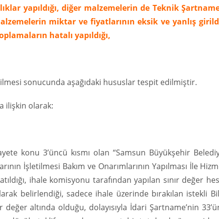
lıklar yapıldığı, diğer malzemelerin de Teknik Şartname
zemelerin miktar ve fiyatlarının eksik ve yanlış girildi
toplamaların hatalı yapıldığı,
ilmesi sonucunda aşağıdaki hususlar tespit edilmiştir.
 ilişkin olarak:
ikayete konu 3’üncü kısmı olan “Samsun Büyükşehir Belediy
rının İşletilmesi Bakım ve Onarımlarının Yapılması İle Hiz
katıldığı, ihale komisyonu tarafından yapılan sınır değer he
ak belirlendiği, sadece ihale üzerinde bırakılan istekli Bi
ınır değer altında olduğu, dolayısıyla İdari Şartname’nin 33’