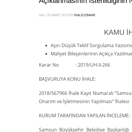
Açıklanmasının İstenildiğinin 
SALI, 05 MART 2019
BY
IHALEUZMANI
KAMU İ
Aşırı Düşük Teklif Sorgulama Yazısın
Maliyet Bileşenlerinin Açıkça Yazılm
Karar No : 2019/UH.II-266
BAŞVURUYA KONU İHALE:
2018/567966 İhale Kayıt Numaralı “Samsun
Onarım ve İşletmesinin Yapılması” İhalesi
KURUM TARAFINDAN YAPILAN İNCELEME:
Samsun Büyükşehir Belediye Başkanlığı Ba