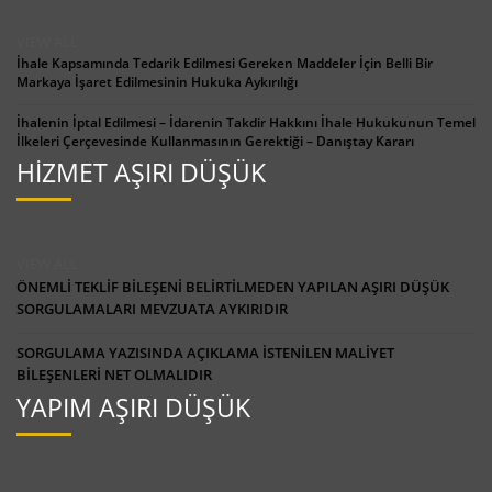
VIEW ALL
İhale Kapsamında Tedarik Edilmesi Gereken Maddeler İçin Belli Bir
Markaya İşaret Edilmesinin Hukuka Aykırılığı
İhalenin İptal Edilmesi – İdarenin Takdir Hakkını İhale Hukukunun Temel
İlkeleri Çerçevesinde Kullanmasının Gerektiği – Danıştay Kararı
HİZMET AŞIRI DÜŞÜK
VIEW ALL
ÖNEMLİ TEKLİF BİLEŞENİ BELİRTİLMEDEN YAPILAN AŞIRI DÜŞÜK
SORGULAMALARI MEVZUATA AYKIRIDIR
SORGULAMA YAZISINDA AÇIKLAMA İSTENİLEN MALİYET
BİLEŞENLERİ NET OLMALIDIR
YAPIM AŞIRI DÜŞÜK