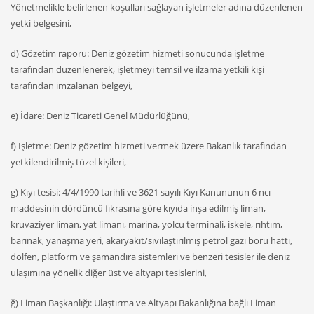
Yönetmelikle belirlenen koşulları sağlayan işletmeler adına düzenlenen
yetki belgesini,
d) Gözetim raporu: Deniz gözetim hizmeti sonucunda işletme
tarafından düzenlenerek, işletmeyi temsil ve ilzama yetkili kişi
tarafından imzalanan belgeyi,
e) İdare: Deniz Ticareti Genel Müdürlüğünü,
f) İşletme: Deniz gözetim hizmeti vermek üzere Bakanlık tarafından
yetkilendirilmiş tüzel kişileri,
g) Kıyı tesisi: 4/4/1990 tarihli ve 3621 sayılı Kıyı Kanununun 6 ncı
maddesinin dördüncü fıkrasına göre kıyıda inşa edilmiş liman,
kruvaziyer liman, yat limanı, marina, yolcu terminali, iskele, rıhtım,
barınak, yanaşma yeri, akaryakıt/sıvılaştırılmış petrol gazı boru hattı,
dolfen, platform ve şamandıra sistemleri ve benzeri tesisler ile deniz
ulaşımına yönelik diğer üst ve altyapı tesislerini,
ğ) Liman Başkanlığı: Ulaştırma ve Altyapı Bakanlığına bağlı Liman