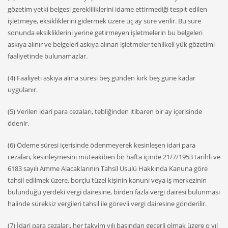
gözetim yetki belgesi gerekliliklerini idame ettirmediği tespit edilen
işletmeye, eksikliklerini gidermek üzere üç ay süre verilir. Bu süre
sonunda eksikliklerini yerine getirmeyen işletmelerin bu belgeleri
askıya alınır ve belgeleri askıya alınan işletmeler tehlikeli yük gözetimi
faaliyetinde bulunamazlar.
(4) Faaliyeti askıya alma süresi beş günden kırk beş güne kadar
uygulanır.
(5) Verilen idari para cezaları, tebliğinden itibaren bir ay içerisinde
ödenir.
(6) Ödeme süresi içerisinde ödenmeyerek kesinleşen idari para
cezaları, kesinleşmesini müteakiben bir hafta içinde 21/7/1953 tarihli ve
6183 sayılı Amme Alacaklarının Tahsil Usulü Hakkında Kanuna göre
tahsil edilmek üzere, borçlu tüzel kişinin kanuni veya iş merkezinin
bulunduğu yerdeki vergi dairesine, birden fazla vergi dairesi bulunması
halinde süreksiz vergileri tahsil ile görevli vergi dairesine gönderilir.
(7) İdari para cezaları, her takvim yılı başından geçerli olmak üzere o yıl