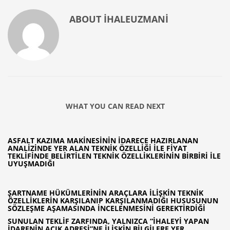
ABOUT
IHALEUZMANI
WHAT YOU CAN READ NEXT
ASFALT KAZIMA MAKINESININ İDARECE HAZIRLANAN
ANALIZINDE YER ALAN TEKNIK ÖZELLIĞI İLE FIYAT
TEKLIFINDE BELIRTILEN TEKNIK ÖZELLIKLERININ BIRBIRI İLE
UYUŞMADIĞI
ŞARTNAME HÜKÜMLERININ ARAÇLARA İLIŞKIN TEKNIK
ÖZELLIKLERIN KARŞILANIP KARŞILANMADIĞI HUSUSUNUN
SÖZLEŞME AŞAMASINDA İNCELENMESINI GEREKTIRDIĞI
SUNULAN TEKLIF ZARFINDA, YALNIZCA “İHALEYI YAPAN
İDARENIN AÇIK ADRESI”NE İLIŞKIN BILGILERE YER