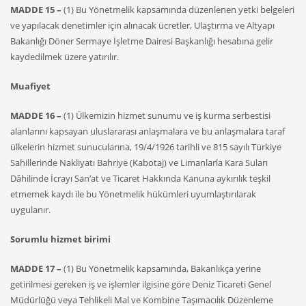
MADDE 15 –
(1) Bu Yönetmelik kapsamında düzenlenen yetki belgeleri
ve yapılacak denetimler için alınacak ücretler, Ulaştırma ve Altyapı
Bakanlığı Döner Sermaye İşletme Dairesi Başkanlığı hesabına gelir
kaydedilmek üzere yatırılır.
Muafiyet
MADDE 16 –
(1) Ülkemizin hizmet sunumu ve iş kurma serbestisi
alanlarını kapsayan uluslararası anlaşmalara ve bu anlaşmalara taraf
ülkelerin hizmet sunucularına, 19/4/1926 tarihli ve 815 sayılı Türkiye
Sahillerinde Nakliyatı Bahriye (Kabotaj) ve Limanlarla Kara Suları
Dâhilinde İcrayı San’at ve Ticaret Hakkında Kanuna aykırılık teşkil
etmemek kaydı ile bu Yönetmelik hükümleri uyumlaştırılarak
uygulanır.
Sorumlu hizmet birimi
MADDE 17 –
(1) Bu Yönetmelik kapsamında, Bakanlıkça yerine
getirilmesi gereken iş ve işlemler ilgisine göre Deniz Ticareti Genel
Müdürlüğü veya Tehlikeli Mal ve Kombine Taşımacılık Düzenleme