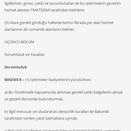
ilgililerinin, görev, yetki ve sorumlulukları ile bu işletmelerin gözetim
hizmet alanları TMKTDGM tarafından belirlenir.
(3) İdare gerekli gördüğü hallerde birinci fıkrada yer alan hizmet
alanlarının alt uzmanlık alanlarını belirler.
ÜÇÜNCÜ BÖLÜM
Sorumluluk ve Yasaklar
Sorumluluk
MADDE 8 –
(1) İşletmeler faaliyetlerini yürütürken;
a) Bu Yönetmelik kapsamında alınması gerekli yetki belgelerini almak
ve geçerli durumda bulundurmak,
b) İlgili mevzuat ve uluslararası denizcilik kuralları ile Bakanlık
tarafından verilen yazılı talimatlara uymak,
c) Bakanlık tarafından istenecek bilgi ve belgeleri belirtilen zamanda