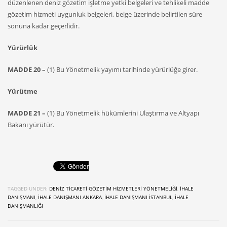
düzenlenen deniz gözetim işletme yetki belgeleri ve tehlikeli madde
gözetim hizmeti uygunluk belgeleri, belge üzerinde belirtilen süre
sonuna kadar geçerlidir.
Yürürlük
MADDE 20 –
(1) Bu Yönetmelik yayımı tarihinde yürürlüğe girer.
Yürütme
MADDE 21 –
(1) Bu Yönetmelik hükümlerini Ulaştırma ve Altyapı
Bakanı yürütür.
TAGGED UNDER:
DENIZ TICARETI GÖZETIM HIZMETLERI YÖNETMELIĞI
,
İHALE
DANIŞMANI
,
İHALE DANIŞMANI ANKARA
,
IHALE DANIŞMANI ISTANBUL
,
IHALE
DANIŞMANLIĞI