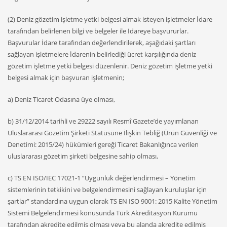
(2) Deniz gözetim işletme yetki belgesi almak isteyen işletmeler İdare
tarafından belirlenen bilgi ve belgeler ile İdareye başvururlar.
Başvurular İdare tarafından değerlendirilerek, aşağıdaki şartları
sağlayan işletmelere İdarenin belirlediği ücret karşılığında deniz
gözetim işletme yetki belgesi düzenlenir. Deniz gözetim işletme yetki
belgesi almak için başvuran işletmenin;
a) Deniz Ticaret Odasına üye olması,
b) 31/12/2014 tarihli ve 29222 sayılı Resmî Gazete’de yayımlanan
Uluslararası Gözetim Şirketi Statüsüne İlişkin Tebliğ (Ürün Güvenliği ve
Denetimi: 2015/24) hükümleri gereği Ticaret Bakanlığınca verilen
uluslararası gözetim şirketi belgesine sahip olması,
c) TS EN ISO/IEC 17021-1 “Uygunluk değerlendirmesi – Yönetim
sistemlerinin tetkikini ve belgelendirmesini sağlayan kuruluşlar için
şartlar” standardına uygun olarak TS EN ISO 9001: 2015 Kalite Yönetim
Sistemi Belgelendirmesi konusunda Türk Akreditasyon Kurumu
tarafından akredite edilmiş olması veya bu alanda akredite edilmiş