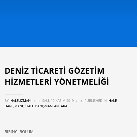
DENİZ TİCARETİ GÖZETİM
HİZMETLERİ YÖNETMELİĞİ
BY
IHALEUZMANI
/
SALI, 19 KASIM 2019
/
PUBLISHED IN
İHALE
DANIŞMANI
,
İHALE DANIŞMANI ANKARA
BİRİNCİ BÖLÜM