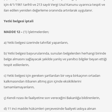
için 4/1/1961 tarihli ve 213 sayılı Vergi Usul Kanunu uyarınca tespit ve
ilan edilen yeniden değerleme oranında artırılarak uygulanır.
Yetki belgesi iptali
MADDE 12 –
(1) İşletmelerden;
a) Yetki belgesi üzerinde tahrifat yapanların,
b) Yetki belgesi başvurularında, sunulan belgelerden herhangi birinde
belge almasını sağlayacak şekilde yanlış ve yanıltıcı bilgiler beyan ettiği
tespit edilenlerin,
c) Yetki belgesi için gereken şartlardan bir veya birkaçının ortadan
kalkmasından itibaren altmış gün içinde eksikliklerini
tamamlamayanların,
ç) Kendi rızası ile faaliyetine son vereceğini Bakanlığa bildirenlerin,
d) 11 inci madde hükümleri çerçevesinde faaliyeti askıya alınan