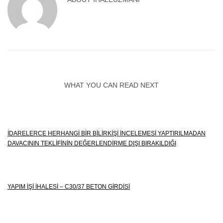
WHAT YOU CAN READ NEXT
İDARELERCE HERHANGI BIR BILIRKIŞI İNCELEMESI YAPTIRILMADAN
DAVACININ TEKLIFININ DEĞERLENDIRME DIŞI BIRAKILDIĞI
YAPIM İŞI İHALESI – C30/37 BETON GIRDISI