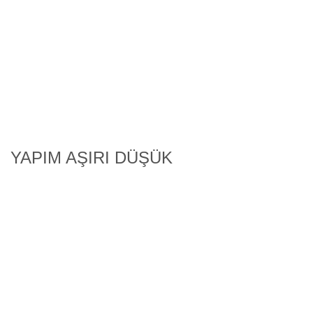
ÖNEMLİ TEKLİF BİLEŞENİ BELİRTİLMEDEN YAPILAN
AŞIRI DÜŞÜK SORGULAMALARI MEVZUATA AYKIRIDIR
SORGULAMA YAZISINDA AÇIKLAMA İSTENİLEN MALİYET
BİLEŞENLERİ NET OLMALIDIR
YAPIM AŞIRI DÜŞÜK
VIEW ALL
İdareye Süresi İçerisinde Şikayet Başvurusunda
Bulunmayan Başvuru Sahibinin İddiası Süre Yönünden
Reddedilir