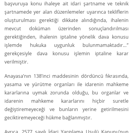
başvuruya konu ihaleye ait idari şartname ve teknik
şartnamede yer alan düzenlemeler uyarınca tekliflerin
oluşturulması gerektiği dikkate alındığında, ihalenin
mevcut doküman üzerinden sonuçlandırılması
gerektiğinden, ihalenin iptaline yönelik dava konusu
işlemde hukuka uygunluk bulunmamaktadır…”
gerekçesiyle dava konusu işlemin iptaline karar
verilmiştir.
Anayasa’nın 138’inci maddesinin dördüncü fıkrasında,
yasama ve yürütme organları ile idarenin mahkeme
kararlarına uymak zorunda olduğu, bu organlar ve
idarenin mahkeme kararlarını hiçbir suretle
değiştiremeyeceği ve bunların yerine getirilmesini
geciktiremeyeceği hükme bağlanmıştır.
Ayrıca, 2577 sayılı İdari Yargılama Usulü Kanunu’nun