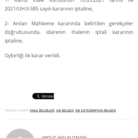
1- Kamu İhale Kurulunun 10.03.2021 tarihli ve
2021/UH.II-585 sayılı kararının iptaline,
2- Anılan Mahkeme kararında belirtilen gerekçeler
doğrultusunda, idarenin ihalenin iptali kararının
iptaline,
Oybirliği ile karar verildi.
TAGGED UNDER:
IHALE BELGELERI
,
IHE BELGESI
,
IHE ENTEGRAFYON BELGESI
ABOUT
IHALEUZMANI