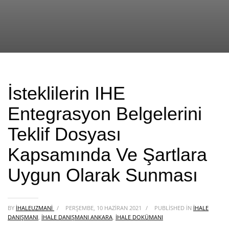
İsteklilerin IHE
Entegrasyon Belgelerini
Teklif Dosyası
Kapsamında Ve Şartlara
Uygun Olarak Sunması
BY
IHALEUZMANI
/
PERŞEMBE, 10 HAZIRAN 2021
/
PUBLISHED IN
İHALE
DANIŞMANI
,
İHALE DANIŞMANI ANKARA
,
İHALE DOKÜMANI