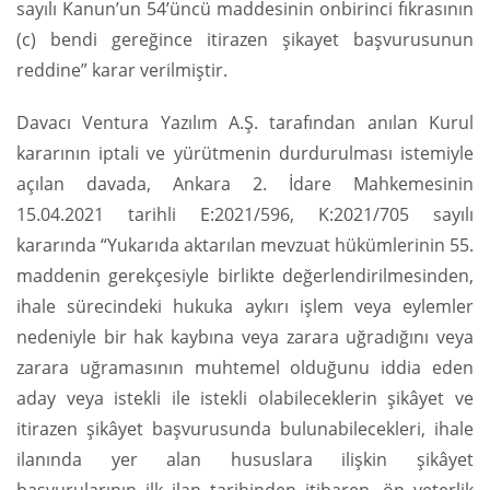
sayılı Kanun’un 54’üncü maddesinin onbirinci fıkrasının
(c) bendi gereğince itirazen şikayet başvurusunun
reddine” karar verilmiştir.
Davacı Ventura Yazılım A.Ş. tarafından anılan Kurul
kararının iptali ve yürütmenin durdurulması istemiyle
açılan davada, Ankara 2. İdare Mahkemesinin
15.04.2021 tarihli E:2021/596, K:2021/705 sayılı
kararında “Yukarıda aktarılan mevzuat hükümlerinin 55.
maddenin gerekçesiyle birlikte değerlendirilmesinden,
ihale sürecindeki hukuka aykırı işlem veya eylemler
nedeniyle bir hak kaybına veya zarara uğradığını veya
zarara uğramasının muhtemel olduğunu iddia eden
aday veya istekli ile istekli olabileceklerin şikâyet ve
itirazen şikâyet başvurusunda bulunabilecekleri, ihale
ilanında yer alan hususlara ilişkin şikâyet