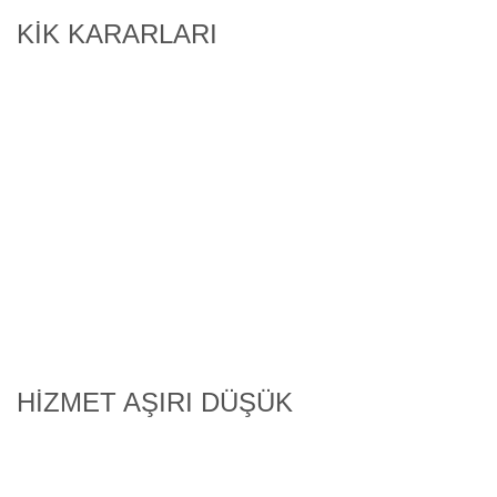
KİK KARARLARI
VIEW ALL
İhale Kapsamında Tedarik Edilmesi Gereken Maddeler İçin
Belli Bir Markaya İşaret Edilmesinin Hukuka Aykırılığı
İhalenin İptal Edilmesi – İdarenin Takdir Hakkını İhale
Hukukunun Temel İlkeleri Çerçevesinde Kullanmasının
Gerektiği – Danıştay Kararı
HİZMET AŞIRI DÜŞÜK
VIEW ALL