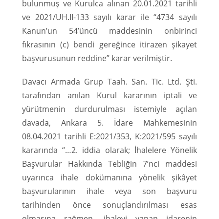
bulunmuş ve Kurulca alınan 20.01.2021 tarihli
ve 2021/UH.II-133 sayılı karar ile “4734 sayılı
Kanun’un 54’üncü maddesinin onbirinci
fıkrasının (c) bendi gereğince itirazen şikayet
başvurusunun reddine” karar verilmiştir.
Davacı Armada Grup Taah. San. Tic. Ltd. Şti.
tarafından anılan Kurul kararının iptali ve
yürütmenin durdurulması istemiyle açılan
davada, Ankara 5. İdare Mahkemesinin
08.04.2021 tarihli E:2021/353, K:2021/595 sayılı
kararında “…2. iddia olarak; İhalelere Yönelik
Başvurular Hakkında Tebliğin 7’nci maddesi
uyarınca ihale dokümanına yönelik şikâyet
başvurularının ihale veya son başvuru
tarihinden önce sonuçlandırılması esas
olmasına rağmen, ihaleyi yapan idarenin