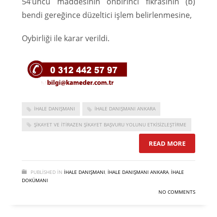
54’üncü maddesinin onbirinci fıkrasının (b)
bendi gereğince düzeltici işlem belirlenmesine,
Oybirliği ile karar verildi.
İHALE DANIŞMANI
İHALE DANIŞMANI ANKARA
ŞIKAYET VE ITIRAZEN ŞIKAYET BAŞVURU YOLUNU ETKISIZLEŞTIRME
READ MORE
PUBLISHED IN
İHALE DANIŞMANI
,
İHALE DANIŞMANI ANKARA
,
İHALE
DOKÜMANI
NO COMMENTS