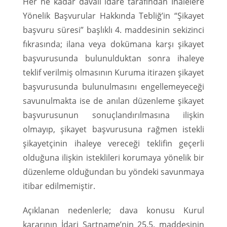
Her ne kadar davalı idare tarafından İhalelere
Yönelik Başvurular Hakkında Tebliğ’in “Şikayet
başvuru süresi” başlıklı 4. maddesinin sekizinci
fıkrasında; ilana veya dokümana karşı şikayet
başvurusunda bulunulduktan sonra ihaleye
teklif verilmiş olmasının Kuruma itirazen şikayet
başvurusunda bulunulmasını engellemeyeceği
savunulmakta ise de anılan düzenleme şikayet
başvurusunun sonuçlandırılmasına ilişkin
olmayıp, şikayet başvurusuna rağmen istekli
şikayetçinin ihaleye vereceği teklifin geçerli
olduğuna ilişkin isteklileri korumaya yönelik bir
düzenleme olduğundan bu yöndeki savunmaya
itibar edilmemiştir.
Açıklanan nedenlerle; dava konusu Kurul
kararının İdari Şartname’nin 25.5. maddesinin