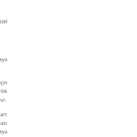
üzel
veya
çin
nlık
rur.
dart
ması
eya