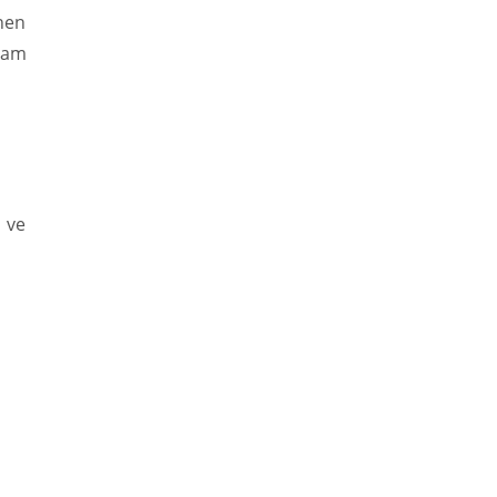
nen
vam
u ve