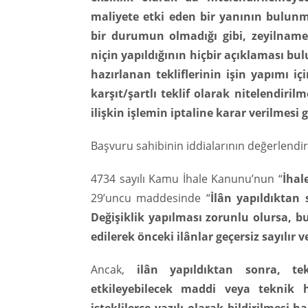
maliyete etki eden bir yanının bulun
bir durumun olmadığı gibi, zeyilnam
niçin yapıldığının hiçbir açıklaması b
hazırlanan tekliflerinin işin yapımı i
karşıt/şartlı teklif olarak nitelendiril
ilişkin işlemin iptaline karar verilmesi g
Başvuru sahibinin iddialarının değerlendir
4734 sayılı Kamu İhale Kanunu’nun “
İhal
29’uncu maddesinde “
İlân yapıldıktan
Değişiklik yapılması zorunlu olursa, b
edilerek önceki ilânlar geçersiz sayılır 
Ancak,
ilân yapıldıktan sonra, tekl
etkileyebilecek maddi veya teknik h