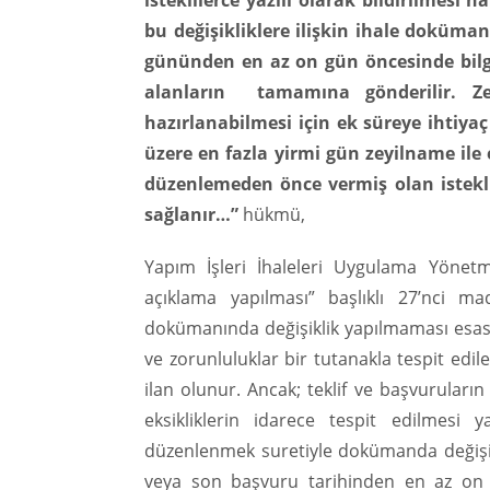
isteklilerce yazılı olarak bildirilmesi 
bu değişikliklere ilişkin ihale doküman
gününden en az on gün öncesinde bilg
alanların tamamına gönderilir. Zeyi
hazırlanabilmesi için ek süreye ihtiya
üzere en fazla yirmi gün zeyilname ile 
düzenlemeden önce vermiş olan isteklil
sağlanır…”
hükmü,
Yapım İşleri İhaleleri Uygulama Yönetm
açıklama yapılması” başlıklı 27’nci ma
dokümanında değişiklik yapılmaması esast
ve zorunluluklar bir tutanakla tespit edile
ilan olunur. Ancak; teklif ve başvuruları
eksikliklerin idarece tespit edilmesi 
düzenlenmek suretiyle dokümanda değişiklik
veya son başvuru tarihinden en az on g