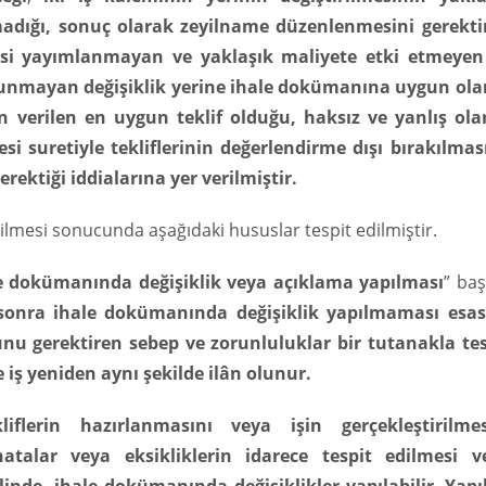
madığı, sonuç olarak zeyilname düzenlenmesini gerekti
esi yayımlanmayan ve yaklaşık maliyete etki etmeyen
ulunmayan değişiklik yerine ihale dokümanına uygun ola
çin verilen en uygun teklif olduğu, haksız ve yanlış ola
mesi suretiyle tekliflerinin değerlendirme dışı bırakılma
erektiği iddialarına yer verilmiştir.
ilmesi sonucunda aşağıdaki hususlar tespit edilmiştir.
e dokümanında değişiklik veya açıklama yapılması
” başl
 sonra ihale dokümanında değişiklik yapılmaması esast
unu gerektiren sebep ve zorunluluklar bir tutanakla tes
ve iş yeniden aynı şekilde ilân olunur.
iflerin hazırlanmasını veya işin gerçekleştirilmes
atalar veya eksikliklerin idarece tespit edilmesi v