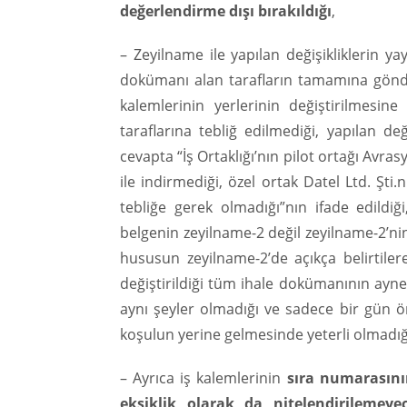
değerlendirme dışı bırakıldığı
,
– Zeyilname ile yapılan değişikliklerin 
dokümanı alan tarafların tamamına gönder
kalemlerinin yerlerinin değiştirilmesine
taraflarına tebliğ edilmediği, yapılan de
cevapta “İş Ortaklığı’nın pilot ortağı Avr
ile indirmediği, özel ortak Datel Ltd. Şti
tebliğe gerek olmadığı”nın ifade edildi
belgenin zeyilname-2 değil zeyilname-2’nin 
hususun zeyilname-2’de açıkça belirtiler
değiştirildiği tüm ihale dokümanının ayne
aynı şeyler olmadığı ve sadece bir gün 
koşulun yerine gelmesinde yeterli olmadığ
– Ayrıca iş kalemlerinin
sıra numarasını
eksiklik olarak da nitelendirilemeyec