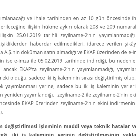
yayımlanacağı ve ihale tarihinden en az 10 gün öncesinde i
ileceğine ilişkin hükme aykırı olarak 208 ve 209 numaralı
 ilişkin 25.01.2019 tarihli zeyilname-2’nin yayımlanmadığ
ğişikliklerden haberdar edilmedikleri, idarece verilen şikâ
asya A.Ş.nin doküman satın almadığı ve EKAP üzerinden de e-
.nin ise e-imza ile 05.02.2019 tarihinde indirdiği, bu nedenl
ği, ancak EKAP’ta zeyilname-2’nin yayımlanmadığı, yayımla
eki olduğu, sadece iki iş kaleminin sırası değiştirilmiş olup
ek yayımlanması yerine, sadece bu iki iş kaleminin yerler
n yeniden yayımlandığı, zeyilname-2 ile zeyilname-2’nin ek
öncesinde EKAP üzerinden zeyilname-2’nin ekini indirmenin
ı,
n değiştirilmesi işleminin maddi veya teknik hatalar v
eği
,
iki iş kaleminin yerinin değiştirilmesinin yakla