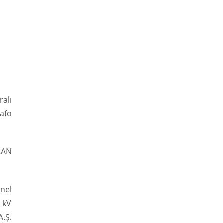
alı
rafo
AN
nel
4 kV
A.Ş.