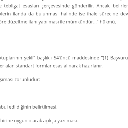
tebligat esasları çerçevesinde gönderilir. Ancak, belirle
iklerin ilanda da bulunması halinde ise ihale sürecine de
öre düzeltme ilanı yapılması ile mümkündür…” hükmü,
ktuplarının şekli” başlıklı 54’üncü maddesinde “(1) Başvur
er alan standart formlar esas alınarak hazırlanır.
aşıması zorunludur:
l edildiğinin belirtilmesi.
irbirine uygun olarak açıkça yazılması.