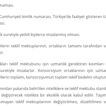
unmaması.
 Cumhuriyeti kimlik numarası, Türkiye’de faaliyet gösteren t
esi.
k suretiyle yetkili kişilerce imzalanmış olması.
klilerin teklif mektuplarının, ortakların tamamı tarafından 
ir.
arı teklif mektubunu işin uzmanlık gerektiren kısımları i
 suretiyle imzalarlar. Konsorsiyum ortaklarının işin uzma
edellerin toplamı, konsorsiyumun toplam teklif bedelini oluştu
ımından yukarıda belirtilen niteliklere ve teklif mektubu stan
ğiştirecek nitelikte bir eksiklik olarak kabul edilir. Taşı
mayan teklif mektuplarının değiştirilmesi, düzeltilmesi v