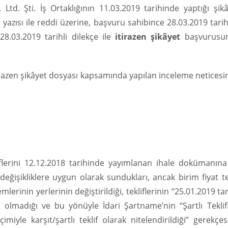
 Ltd. Şti. İş Ortaklığının 11.03.2019 tarihinde yaptığı şik
yazısı ile reddi üzerine, başvuru sahibince 28.03.2019 tari
28.03.2019 tarihli dilekçe ile
itirazen şikâyet
başvurusu
tirazen şikâyet dosyası kapsamında yapılan inceleme netices
kliflerini 12.12.2018 tarihinde yayımlanan ihale dokümanın
 değişikliklere uygun olarak sundukları, ancak birim fiyat te
lerinin yerlerinin değiştirildiği, tekliflerinin “25.01.2019 tar
n olmadığı ve bu yönüyle İdari Şartname’nin “Şartlı Teklif
çimiyle karşıt/şartlı teklif olarak nitelendirildiği” gerekçes