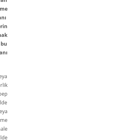
ılan
rme
anı
rin
mak
 bu
anı
eya
lik
ebep
ilde
veya
ame
hale
lde