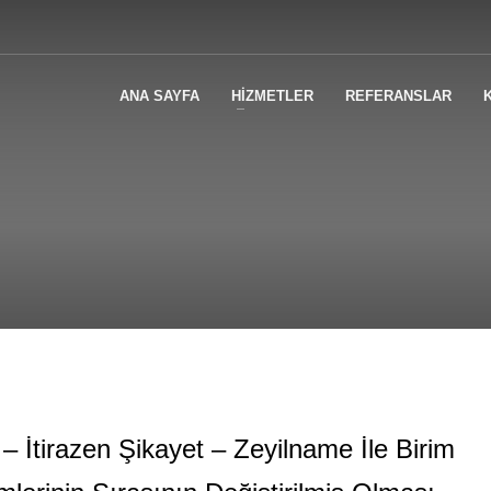
ANA SAYFA
HİZMETLER
REFERANSLAR
– İtirazen Şikayet – Zeyilname İle Birim