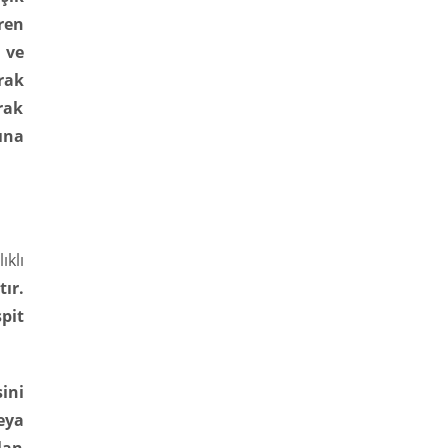
ren
 ve
rak
rak
sına
ıklı
ır.
pit
ini
eya