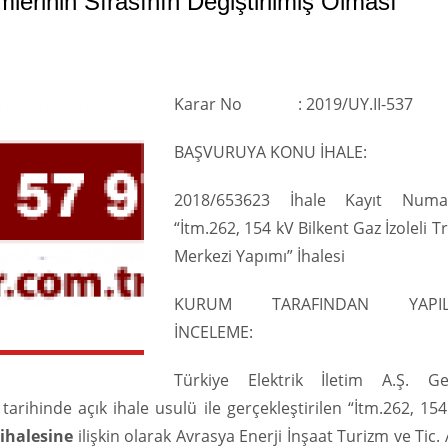
mlerinin Sırasının Değiştirilmiş Olması
Karar No : 2019/UY.II-537
BAŞVURUYA KONU İHALE:
2018/653623 İhale Kayıt Numar
“İtm.262, 154 kV Bilkent Gaz İzoleli T
Merkezi Yapımı” İhalesi
KURUM TARAFINDAN YAPIL
İNCELEME:
Türkiye Elektrik İletim A.Ş. Ge
arihinde açık ihale usulü ile gerçekleştirilen “İtm.262, 15
ihalesine
ilişkin olarak Avrasya Enerji İnşaat Turizm ve Tic. 