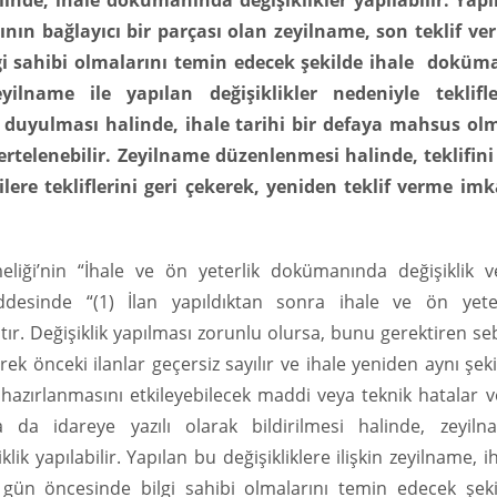
halinde, ihale dokümanında değişiklikler yapılabilir. Yap
ının bağlayıcı bir parçası olan zeyilname, son teklif ve
i sahibi olmalarını temin edecek şekilde ihale doküm
lname ile yapılan değişiklikler nedeniyle teklifle
ç duyulması halinde, ihale tarihi bir defaya mahsus ol
ertelenebilir. Zeyilname düzenlenmesi halinde, teklifini
ere tekliflerini geri çekerek, yeniden teklif verme imk
eliği’nin “İhale ve ön yeterlik dokümanında değişiklik v
ddesinde “(1) İlan yapıldıktan sonra ihale ve ön yeter
ır. Değişiklik yapılması zorunlu olursa, bunu gerektiren s
rek önceki ilanlar geçersiz sayılır ve ihale yeniden aynı şek
n hazırlanmasını etkileyebilecek maddi veya teknik hatalar 
ya da idareye yazılı olarak bildirilmesi halinde, zeyiln
 yapılabilir. Yapılan bu değişikliklere ilişkin zeyilname, i
ün öncesinde bilgi sahibi olmalarını temin edecek şeki