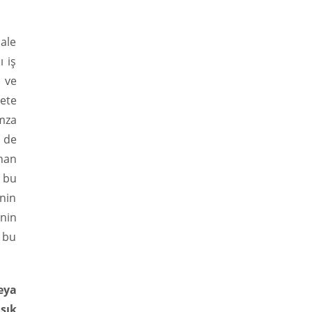
hale
 iş
ı ve
yete
imza
e de
nan
, bu
inin
inin
 bu
eya
şık