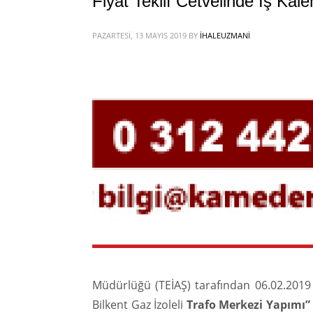
Fiyat Teklif Cetvelinde İş Kale
PAZARTESI, 13 MAYIS 2019
BY
IHALEUZMANI
Müdürlüğü (TEİAŞ) tarafından 06.02.2019 t
Bilkent Gaz İzoleli
Trafo Merkezi Yapımı” 