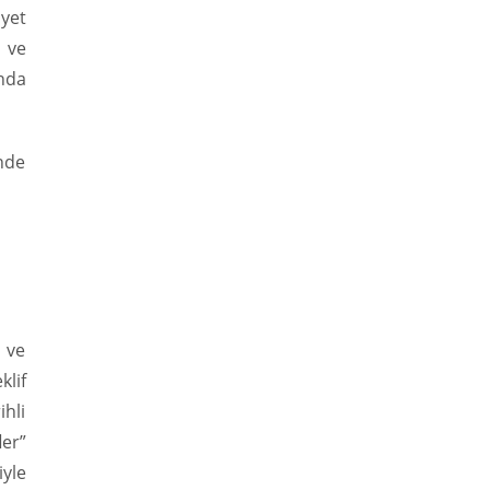
âyet
h ve
nda
inde
a ve
klif
ihli
ler”
iyle