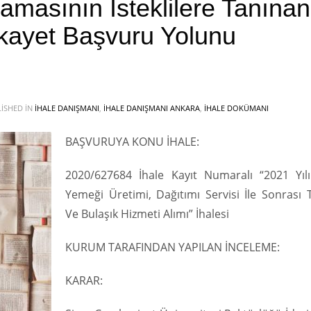
lamasının İsteklilere Tanınan
ikayet Başvuru Yolunu
ISHED IN
İHALE DANIŞMANI
,
İHALE DANIŞMANI ANKARA
,
İHALE DOKÜMANI
BAŞVURUYA KONU İHALE:
2020/627684 İhale Kayıt Numaralı “2021 Yıl
Yemeği Üretimi, Dağıtımı Servisi İle Sonrası T
Ve Bulaşık Hizmeti Alımı” İhalesi
KURUM TARAFINDAN YAPILAN İNCELEME:
KARAR: