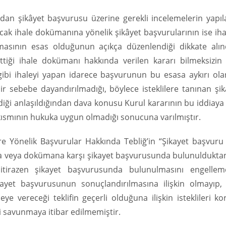
ndan şikâyet başvurusu üzerine gerekli incelemelerin yapıl
ncak ihale dokümanına yönelik şikâyet başvurularının ise ih
asının esas olduğunun açıkça düzenlendiği dikkate alın
tiği ihale dokümanı hakkında verilen kararı bilmeksizin 
gibi ihaleyi yapan idarece başvurunun bu esasa aykırı ola
ir sebebe dayandırılmadığı, böylece isteklilere tanınan şi
ildiği anlaşıldığından dava konusu Kurul kararının bu iddiaya
 kısmının hukuka uygun olmadığı sonucuna varılmıştır.
re Yönelik Başvurular Hakkında Tebliğ’in “Şikayet başvuru 
ilana veya dokümana karşı şikayet başvurusunda bulunuldukt
 itirazen şikayet başvurusunda bulunulmasını engellem
yet başvurusunun sonuçlandırılmasına ilişkin olmayıp, 
ye vereceği teklifin geçerli olduğuna ilişkin isteklileri 
 savunmaya itibar edilmemiştir.