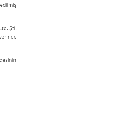
 edilmiş
td. Şti.
yerinde
desinin