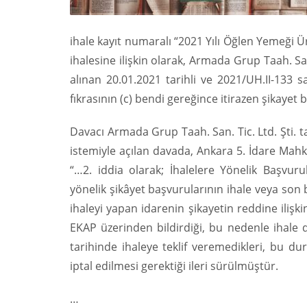
ihale kayıt numaralı “2021 Yılı Öğlen Yemeği Ür
ihalesine ilişkin olarak, Armada Grup Taah. Sa
alınan 20.01.2021 tarihli ve 2021/UH.II-133 s
fıkrasının (c) bendi gereğince itirazen şikayet
Davacı Armada Grup Taah. San. Tic. Ltd. Şti. 
istemiyle açılan davada, Ankara 5. İdare Mahk
“…2. iddia olarak; İhalelere Yönelik Başvu
yönelik şikâyet başvurularının ihale veya so
ihaleyi yapan idarenin şikayetin reddine ilişk
EKAP üzerinden bildirdiği, bu nedenle ihale
tarihinde ihaleye teklif veremedikleri, bu d
iptal edilmesi gerektiği ileri sürülmüştür.
…