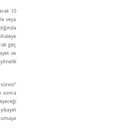
arak 10
ale veya
dığında
ihaleye
rak geç
kayet ve
 yönelik
süresi”
an sonra
eyeceği
şikayet
korumaya