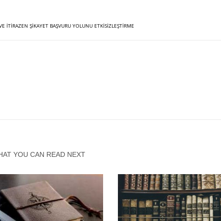
 VE ITIRAZEN ŞIKAYET BAŞVURU YOLUNU ETKISIZLEŞTIRME
HAT YOU CAN READ NEXT