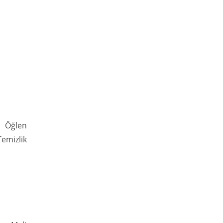
ı Öğlen
emizlik