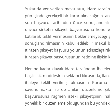
Yukarıda yer verilen mevzuatta, idare tarafı
gün içinde gerekçeli bir karar alınacağının, a
son başvuru tarihinden önce sonuçlandırılm
davacı şirketin şikayet başvurusuna konu et
katılarak teklif vermesinin beklenemeyeceği 
sonuçlandırılmasının kabul edilebilir makul b
itirazen şikayet başvuru yolunun etkisizleştir
itirazen şikayet başvurusunun reddine ilişkin
Her ne kadar davalı idare tarafından İhalele
başlıklı 4. maddesinin sekizinci fıkrasında; 
ihaleye teklif verilmiş olmasının Kuruma
savunulmakta ise de anılan düzenleme şika
başvurusuna rağmen istekli şikayetçinin ihale
yönelik bir düzenleme olduğundan bu yöndeki