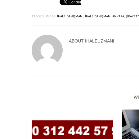
TAGGED UNDER:
İHALE DANIŞMANI
,
İHALE DANIŞMANI ANKARA
,
ŞIKAYET
ABOUT
IHALEUZMANI
W