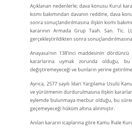
Açıklanan nedenlerle; dava konusu Kurul karar
kısmı bakımından davanın reddine, dava konus
sonra sonuçlandırılmasına ilişkin kısmı bakımı
kararının Armada Grup Taah. San. Tic. Ltd
gerçekleştirildikten sonra sonuçlandırılmasına 
Anayasa’nın 138’inci maddesinin dördüncü 
kararlarına uymak zorunda olduğu, bu 
değiştiremeyeceği ve bunların yerine getirilm
Ayrıca, 2577 sayılı İdari Yargılama Usulü Ka
ve yürütmenin durdurulmasına ilişkin kararlar
eylemde bulunmaya mecbur olduğu, bu sürenin
geçemeyeceği hüküm altına alınmıştır.
Anılan kararın icaplarına göre Kamu İhale Kur