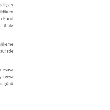
 ilişkin
ldikten
su Kurul
e ihale
mahkeme
uretle
n esasa
eye veya
uz günü