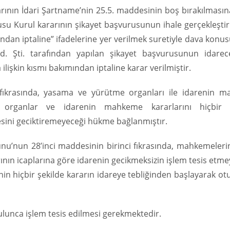
ının İdari Şartname’nin 25.5. maddesinin boş bırakılmasına
u Kurul kararının şikayet başvurusunun ihale gerçekleştiri
ndan iptaline” ifadelerine yer verilmek suretiyle dava konu
. Şti. tarafından yapılan şikayet başvurusunun idarec
ilişkin kısmı bakımından iptaline karar verilmiştir.
fıkrasında, yasama ve yürütme organları ile idarenin 
organlar ve idarenin mahkeme kararlarını hiçbir s
esini geciktiremeyeceği hükme bağlanmıştır.
nunu’nun 28’inci maddesinin birinci fıkrasında, mahkemeleri
ının icaplarına göre idarenin gecikmeksizin işlem tesis etm
 hiçbir şekilde kararın idareye tebliğinden başlayarak ot
ulunca işlem tesis edilmesi gerekmektedir.