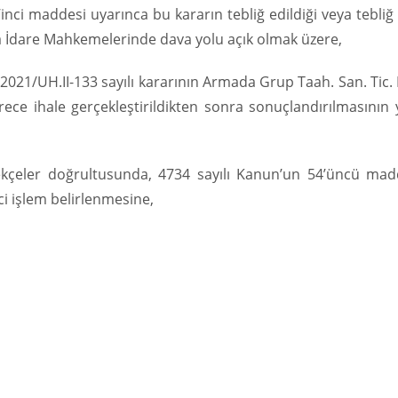
inci maddesi uyarınca bu kararın tebliğ edildiği veya tebliğ
ara İdare Mahkemelerinde dava yolu açık olmak üzere,
2021/UH.II-133 sayılı kararının Armada Grup Taah. San. Tic. L
ece ihale gerçekleştirildikten sonra sonuçlandırılmasının 
ekçeler doğrultusunda, 4734 sayılı Kanun’un 54’üncü mad
ci işlem belirlenmesine,