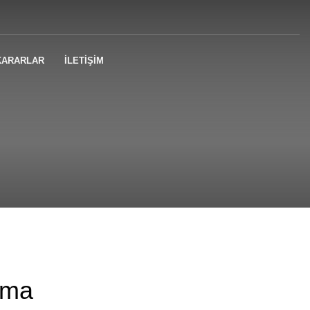
KARARLAR
İLETİŞİM
lma