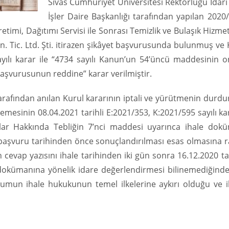
Sivas Cumhuriyet Üniversitesi Rektörlüğü İdari
İşler Daire Başkanlığı tarafından yapılan 2020
etimi, Dağıtımı Servisi ile Sonrası Temizlik ve Bulaşık Hizmet
n. Tic. Ltd. Şti. itirazen şikâyet başvurusunda bulunmuş ve
ayılı karar ile “4734 sayılı Kanun’un 54’üncü maddesinin o
 başvurusunun reddine” karar verilmiştir.
tarafından anılan Kurul kararının iptali ve yürütmenin durd
emesinin 08.04.2021 tarihli E:2021/353, K:2021/595 sayılı k
rular Hakkında Tebliğin 7’nci maddesi uyarınca ihale dok
n başvuru tarihinden önce sonuçlandırılması esas olmasına 
in cevap yazısını ihale tarihinden iki gün sonra 16.12.2020 t
 dokümanına yönelik idare değerlendirmesi bilinemediğinde
urumun ihale hukukunun temel ilkelerine aykırı olduğu ve i