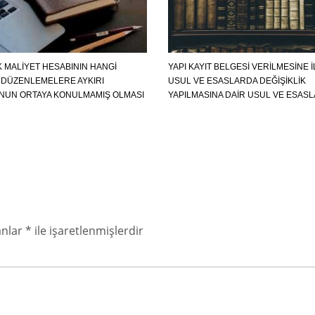
K MALIYET HESABININ HANGI
YAPI KAYIT BELGESİ VERİLMESİNE İ
DÜZENLEMELERE AYKIRI
USUL VE ESASLARDA DEĞİŞİKLİK
UN ORTAYA KONULMAMIŞ OLMASI
YAPILMASINA DAİR USUL VE ESAS
anlar
*
ile işaretlenmişlerdir