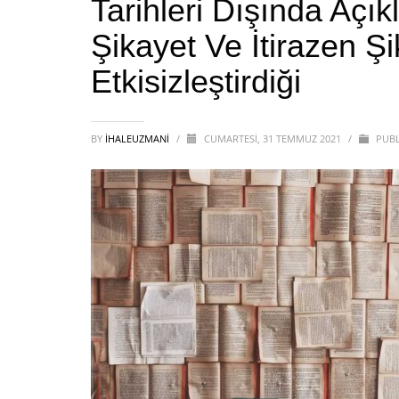
Tarihleri Dışında Açık
Şikayet Ve İtirazen Ş
Etkisizleştirdiği
BY
IHALEUZMANI
/
CUMARTESI, 31 TEMMUZ 2021
/
PUBL