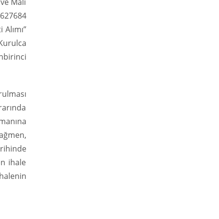
 ve Mali
/627684
i Alımı”
 Kurulca
nbirinci
urulması
ararında
ümanına
rağmen,
arihinde
n ihale
halenin