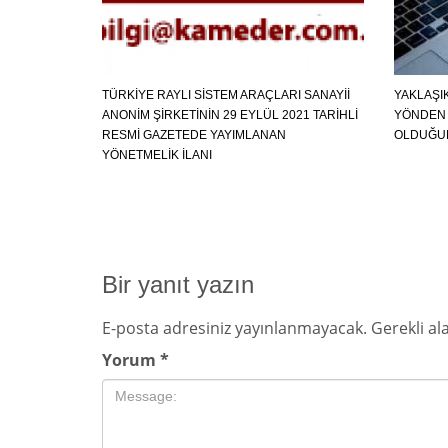
TÜRKIYE RAYLI SISTEM ARAÇLARI SANAYII
YAKLAŞI
ANONIM ŞIRKETININ 29 EYLÜL 2021 TARIHLI
YÖNDEN 
RESMI GAZETEDE YAYIMLANAN
OLDUĞUN
YÖNETMELIK İLANI
Bir yanıt yazın
E-posta adresiniz yayınlanmayacak.
Gerekli al
Yorum
*