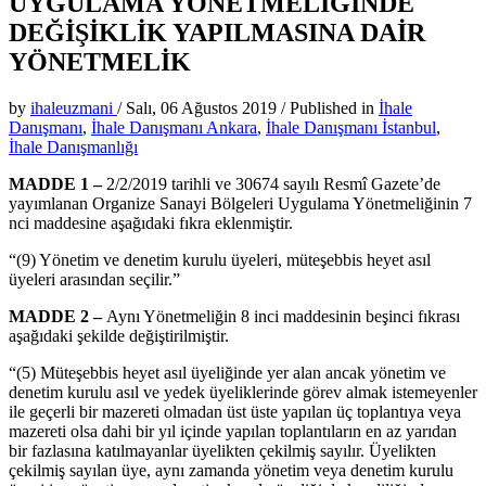
UYGULAMA YÖNETMELİĞİNDE
DEĞİŞİKLİK YAPILMASINA DAİR
YÖNETMELİK
by
ihaleuzmani
/
Salı, 06 Ağustos 2019
/
Published in
İhale
Danışmanı
,
İhale Danışmanı Ankara
,
İhale Danışmanı İstanbul
,
İhale Danışmanlığı
MADDE 1 –
2/2/2019 tarihli ve 30674 sayılı Resmî Gazete’de
yayımlanan Organize Sanayi Bölgeleri Uygulama Yönetmeliğinin 7
nci maddesine aşağıdaki fıkra eklenmiştir.
“(9) Yönetim ve denetim kurulu üyeleri, müteşebbis heyet asıl
üyeleri arasından seçilir.”
MADDE 2 –
Aynı Yönetmeliğin 8 inci maddesinin beşinci fıkrası
aşağıdaki şekilde değiştirilmiştir.
“(5) Müteşebbis heyet asıl üyeliğinde yer alan ancak yönetim ve
denetim kurulu asıl ve yedek üyeliklerinde görev almak istemeyenler
ile geçerli bir mazereti olmadan üst üste yapılan üç toplantıya veya
mazereti olsa dahi bir yıl içinde yapılan toplantıların en az yarıdan
bir fazlasına katılmayanlar üyelikten çekilmiş sayılır. Üyelikten
çekilmiş sayılan üye, aynı zamanda yönetim veya denetim kurulu