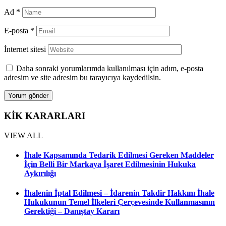
Ad
*
E-posta
*
İnternet sitesi
Daha sonraki yorumlarımda kullanılması için adım, e-posta
adresim ve site adresim bu tarayıcıya kaydedilsin.
KİK KARARLARI
VIEW ALL
İhale Kapsamında Tedarik Edilmesi Gereken Maddeler
İçin Belli Bir Markaya İşaret Edilmesinin Hukuka
Aykırılığı
İhalenin İptal Edilmesi – İdarenin Takdir Hakkını İhale
Hukukunun Temel İlkeleri Çerçevesinde Kullanmasının
Gerektiği – Danıştay Kararı