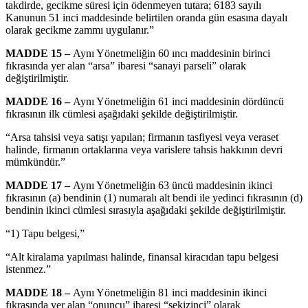
takdirde, gecikme süresi için ödenmeyen tutara; 6183 sayılı
Kanunun 51 inci maddesinde belirtilen oranda gün esasına dayalı
olarak gecikme zammı uygulanır.”
MADDE 15 –
Aynı Yönetmeliğin 60 ıncı maddesinin birinci
fıkrasında yer alan “arsa” ibaresi “sanayi parseli” olarak
değiştirilmiştir.
MADDE 16 –
Aynı Yönetmeliğin 61 inci maddesinin dördüncü
fıkrasının ilk cümlesi aşağıdaki şekilde değiştirilmiştir.
“Arsa tahsisi veya satışı yapılan; firmanın tasfiyesi veya veraset
halinde, firmanın ortaklarına veya varislere tahsis hakkının devri
mümkündür.”
MADDE 17 –
Aynı Yönetmeliğin 63 üncü maddesinin ikinci
fıkrasının (a) bendinin (1) numaralı alt bendi ile yedinci fıkrasının (d)
bendinin ikinci cümlesi sırasıyla aşağıdaki şekilde değiştirilmiştir.
“1) Tapu belgesi,”
“Alt kiralama yapılması halinde, finansal kiracıdan tapu belgesi
istenmez.”
MADDE 18 –
Aynı Yönetmeliğin 81 inci maddesinin ikinci
fıkrasında yer alan “onuncu” ibaresi “sekizinci” olarak