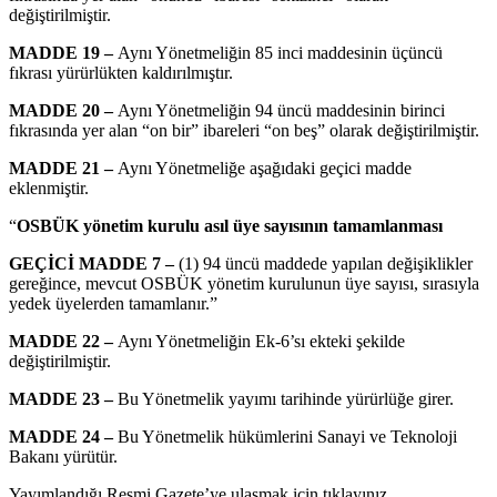
değiştirilmiştir.
MADDE 19 –
Aynı Yönetmeliğin 85 inci maddesinin üçüncü
fıkrası yürürlükten kaldırılmıştır.
MADDE 20 –
Aynı Yönetmeliğin 94 üncü maddesinin birinci
fıkrasında yer alan “on bir” ibareleri “on beş” olarak değiştirilmiştir.
MADDE 21 –
Aynı Yönetmeliğe aşağıdaki geçici madde
eklenmiştir.
“
OSBÜK yönetim kurulu asıl üye sayısının tamamlanması
GEÇİCİ MADDE 7 –
(1) 94 üncü maddede yapılan değişiklikler
gereğince, mevcut OSBÜK yönetim kurulunun üye sayısı, sırasıyla
yedek üyelerden tamamlanır.”
MADDE 22 –
Aynı Yönetmeliğin Ek-6’sı ekteki şekilde
değiştirilmiştir.
MADDE 23 –
Bu Yönetmelik yayımı tarihinde yürürlüğe girer.
MADDE 24 –
Bu Yönetmelik hükümlerini Sanayi ve Teknoloji
Bakanı yürütür.
Yayımlandığı Resmi Gazete’ye ulaşmak için tıklayınız.