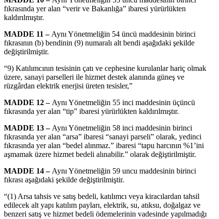
fıkrasında yer alan “verir ve Bakanlığa” ibaresi yürürlükten
kaldırılmıştır.
MADDE 11 –
Aynı Yönetmeliğin 54 üncü maddesinin birinci
fıkrasının (b) bendinin (9) numaralı alt bendi aşağıdaki şekilde
değiştirilmiştir.
“9) Katılımcının tesisinin çatı ve cephesine kurulanlar hariç olmak
üzere, sanayi parselleri ile hizmet destek alanında güneş ve
rüzgârdan elektrik enerjisi üreten tesisler,”
MADDE 12 –
Aynı Yönetmeliğin 55 inci maddesinin üçüncü
fıkrasında yer alan “tip” ibaresi yürürlükten kaldırılmıştır.
MADDE 13 –
Aynı Yönetmeliğin 58 inci maddesinin birinci
fıkrasında yer alan “arsa” ibaresi “sanayi parseli” olarak, yedinci
fıkrasında yer alan “bedel alınmaz.” ibaresi “tapu harcının %1’ini
aşmamak üzere hizmet bedeli alınabilir.” olarak değiştirilmiştir.
MADDE 14 –
Aynı Yönetmeliğin 59 uncu maddesinin birinci
fıkrası aşağıdaki şekilde değiştirilmiştir.
“(1) Arsa tahsis ve satış bedeli, katılımcı veya kiracılardan tahsil
edilecek alt yapı katılım payları, elektrik, su, atıksu, doğalgaz ve
benzeri satış ve hizmet bedeli ödemelerinin vadesinde yapılmadığı