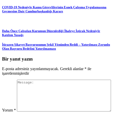
COVID-19 Nedeniyle Kamu Görevlilerinin Esnek Çalışma Uygulamasına
Geçmesine Dair Cumhurbaşkanlığı Kararı
Daha Önce Çalışılan Kurumun Düzenlediği İhaleye İştirak Nedeniyle
Katılım Yasağı
İtirazen Şikayet Başvurusunun Şekil Yönünden Reddi – Yatırılması Zorunlu
Olan Başvuru Bedelini Yatırılmaması
Bir yanıt yazın
E-posta adresiniz yayınlanmayacak.
Gerekli alanlar
*
ile
işaretlenmişlerdir
Yorum
*