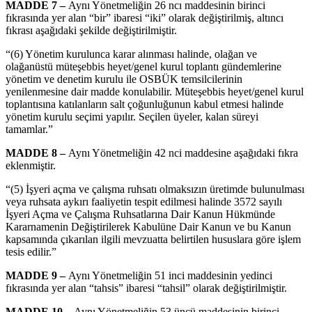
MADDE 7 –
Aynı Yönetmeliğin 26 ncı maddesinin birinci
fıkrasında yer alan “bir” ibaresi “iki” olarak değiştirilmiş, altıncı
fıkrası aşağıdaki şekilde değiştirilmiştir.
“(6) Yönetim kurulunca karar alınması halinde, olağan ve
olağanüstü müteşebbis heyet/genel kurul toplantı gündemlerine
yönetim ve denetim kurulu ile OSBÜK temsilcilerinin
yenilenmesine dair madde konulabilir. Müteşebbis heyet/genel kurul
toplantısına katılanların salt çoğunluğunun kabul etmesi halinde
yönetim kurulu seçimi yapılır. Seçilen üyeler, kalan süreyi
tamamlar.”
MADDE 8 –
Aynı Yönetmeliğin 42 nci maddesine aşağıdaki fıkra
eklenmiştir.
“(5) İşyeri açma ve çalışma ruhsatı olmaksızın üretimde bulunulması
veya ruhsata aykırı faaliyetin tespit edilmesi halinde 3572 sayılı
İşyeri Açma ve Çalışma Ruhsatlarına Dair Kanun Hükmünde
Kararnamenin Değiştirilerek Kabulüne Dair Kanun ve bu Kanun
kapsamında çıkarılan ilgili mevzuatta belirtilen hususlara göre işlem
tesis edilir.”
MADDE 9 –
Aynı Yönetmeliğin 51 inci maddesinin yedinci
fıkrasında yer alan “tahsis” ibaresi “tahsil” olarak değiştirilmiştir.
MADDE 10 –
Aynı Yönetmeliğin 53 üncü maddesinin birinci