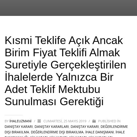
Kısmi Teklife Açık Ancak
Birim Fiyat Teklifi Almak
Suretiyle Gerçekleştirilen
İhalelerde Yalnızca Bir
Adet Teklif Mektubu
Sunulması Gerektiği
BY
IHALEUZMANI
/
CUMARTESI, 25 MAYIS 2019
/
PUBLISHED IN
DANIŞTAY KARARI
,
DANIŞTAY KARARLARI
,
DANIŞTAY KARARI
,
DEĞERLENDİRME
DIŞI BIRAKILMA
,
DEĞERLENDIRME DIŞI BIRAKILMA
,
İHALE DANIŞMANI
,
İHALE