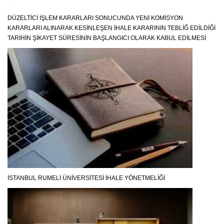
DÜZELTICI İŞLEM KARARLARI SONUCUNDA YENI KOMISYON
KARARLARI ALINARAK KESINLEŞEN İHALE KARARININ TEBLIĞ EDILDIĞI
TARIHIN ŞIKAYET SÜRESININ BAŞLANGICI OLARAK KABUL EDILMESI
İSTANBUL RUMELİ ÜNİVERSİTESİ İHALE YÖNETMELİĞİ