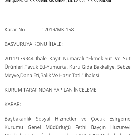
DANIŞMANLIĞI
,
KİK KARARI
,
KİK KARARI
,
KIK KARARI
,
KİK KARARLARI
Karar No : 2019/MK-158
BAŞVURUYA KONU İHALE:
2011/179344 İhale Kayıt Numaralı “Ekmek-Süt Ve Süt
Ürünleri,Tavuk Eti-Yumurta, Kuru Gıda Bakkaliye, Sebze
Meyve,Dana Eti,Balık Ve Hazır Tatlı” İhalesi
KURUM TARAFINDAN YAPILAN İNCELEME:
KARAR:
Başbakanlık Sosyal Hizmetler ve Çocuk Esirgeme
Kurumu Genel Müdürlüğü Fethi Bayçın Huzurevi