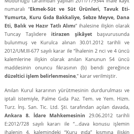
Müdürlüğü tarafından yapılan 2011/179344 ihale kayıt
numaralı “
Ekmek-Süt ve Süt Ürünleri, Tavuk Eti-
Yumurta, Kuru Gıda Bakkaliye, Sebze Meyve, Dana
Eti, Balık ve Hazır Tatlı Alımı
” ihalesine ilişkin olarak
Tuncay Taşlıdere
itirazen şikâyet
başvurusunda
bulunmuş ve Kurulca alınan 30.01.2012 tarihli ve
2012/UM.III-677 sayılı karar ile “İhalenin 2 nci ve 4 üncü
kalemlerine ilişkin olarak anılan Kanunun 54 üncü
maddesinin onuncu fıkrasının (b) bendi gereğince
düzeltici işlem belirlenmesine
,” karar verilmiştir.
Anılan Kurul kararının yürütmesinin durdurulması ve
iptali istemiyle, Palme Gıda Paz. Tem. ve Yem. Hizm.
Turz. İnş. San. Tic. Ltd. Şti. tarafından açılan davada,
Ankara 8. İdare Mahkemesinin
29.06.2012 tarihli
E:2012/728 sayılı kararı ile “…dava konusu işlemin
ihalenin 4. kalemindeki “Kuru gıda” kısmına ilişkin