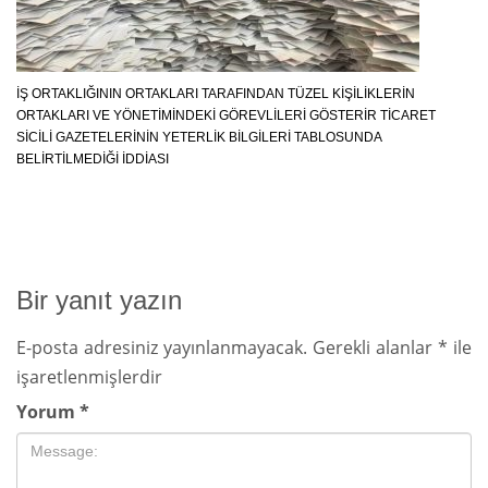
İŞ ORTAKLIĞININ ORTAKLARI TARAFINDAN TÜZEL KIŞILIKLERIN
ORTAKLARI VE YÖNETIMINDEKI GÖREVLILERI GÖSTERIR TICARET
SICILI GAZETELERININ YETERLIK BILGILERI TABLOSUNDA
BELIRTILMEDIĞI İDDIASI
Bir yanıt yazın
E-posta adresiniz yayınlanmayacak.
Gerekli alanlar
*
ile
işaretlenmişlerdir
Yorum
*