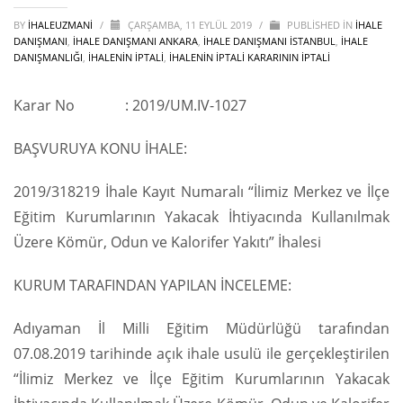
BY
IHALEUZMANI
/
ÇARŞAMBA, 11 EYLÜL 2019
/
PUBLISHED IN
İHALE
DANIŞMANI
,
İHALE DANIŞMANI ANKARA
,
İHALE DANIŞMANI İSTANBUL
,
İHALE
DANIŞMANLIĞI
,
İHALENIN İPTALI
,
İHALENIN İPTALI KARARININ İPTALI
Karar No : 2019/UM.IV-1027
BAŞVURUYA KONU İHALE:
2019/318219 İhale Kayıt Numaralı “İlimiz Merkez ve İlçe
Eğitim Kurumlarının Yakacak İhtiyacında Kullanılmak
Üzere Kömür, Odun ve Kalorifer Yakıtı” İhalesi
KURUM TARAFINDAN YAPILAN İNCELEME:
Adıyaman İl Milli Eğitim Müdürlüğü tarafından
07.08.2019 tarihinde açık ihale usulü ile gerçekleştirilen
“İlimiz Merkez ve İlçe Eğitim Kurumlarının Yakacak