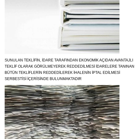
SUNULAN TEKLIFIN, İDARE TARAFINDAN EKONOMIK AÇIDAN AVANTAJLI
TEKLIF OLARAK GÖRÜLMEYEREK REDDEDILMESI İDARELERE TANINAN
BÜTÜN TEKLIFLERIN REDDEDILEREK İHALENIN İPTAL EDILMESI
SERBESTISI İÇERISINDE BULUNMAKTADIR