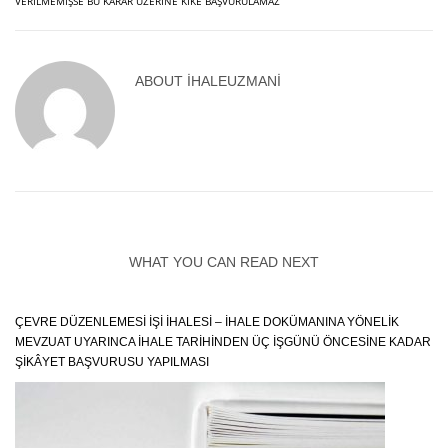
VERILMEMIŞSE BU KARAR ÜZERINE KIKE BAŞVURULAMAZ
ABOUT
IHALEUZMANI
WHAT YOU CAN READ NEXT
ÇEVRE DÜZENLEMESI İŞI İHALESI – İHALE DOKÜMANINA YÖNELIK
MEVZUAT UYARINCA İHALE TARIHINDEN ÜÇ İŞGÜNÜ ÖNCESINE KADAR
ŞIKÂYET BAŞVURUSU YAPILMASI