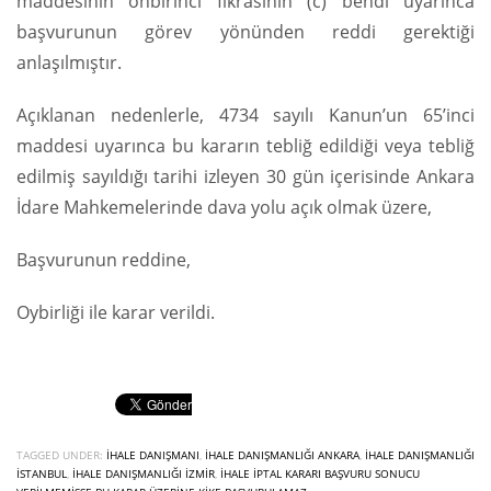
maddesinin onbirinci fıkrasının (c) bendi uyarınca
başvurunun görev yönünden reddi gerektiği
anlaşılmıştır.
Açıklanan nedenlerle, 4734 sayılı Kanun’un 65’inci
maddesi uyarınca bu kararın tebliğ edildiği veya tebliğ
edilmiş sayıldığı tarihi izleyen 30 gün içerisinde Ankara
İdare Mahkemelerinde dava yolu açık olmak üzere,
Başvurunun reddine,
Oybirliği ile karar verildi.
TAGGED UNDER:
İHALE DANIŞMANI
,
IHALE DANIŞMANLIĞI ANKARA
,
IHALE DANIŞMANLIĞI
ISTANBUL
,
IHALE DANIŞMANLIĞI IZMIR
,
IHALE IPTAL KARARI BAŞVURU SONUCU