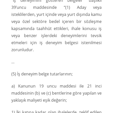
“İş deneyimini gösteren belgeler” başlıklı
39’uncu maddesinde “(1) Aday veya
isteklilerden, yurt içinde veya yurt dışında kamu
veya özel sektöre bedel içeren bir sözleşme
kapsamında taahhüt ettikleri, ihale konusu iş
veya benzer işlerdeki deneyimlerini tevsik
etmeleri için iş deneyim belgesi istenilmesi
zorunludur.
…
(5) İş deneyim belge tutarlarının;
a) Kanunun 19 uncu maddesi ile 21 inci
maddesinin (b) ve (c) bentlerine göre yapılan ve
yaklaşık maliyeti eşik değerin;
1) İki katına kadar olan ihalelerde, teklif edilen