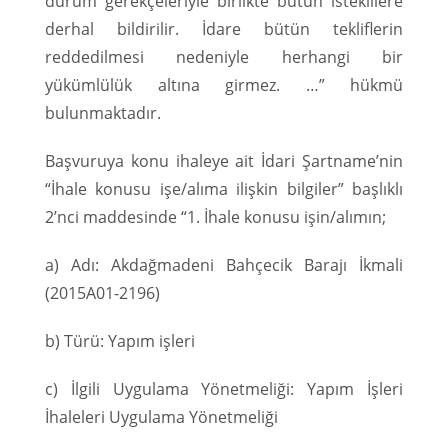
durum gerekçeleriyle birlikte bütün isteklilere
derhal bildirilir. İdare bütün tekliflerin
reddedilmesi nedeniyle herhangi bir
yükümlülük altına girmez. …” hükmü
bulunmaktadır.
Başvuruya konu ihaleye ait İdari Şartname’nin
“İhale konusu işe/alıma ilişkin bilgiler” başlıklı
2’nci maddesinde “1. İhale konusu işin/alımın;
a) Adı: Akdağmadeni Bahçecik Barajı İkmali
(2015A01-2196)
b) Türü: Yapım işleri
c) İlgili Uygulama Yönetmeliği: Yapım İşleri
İhaleleri Uygulama Yönetmeliği